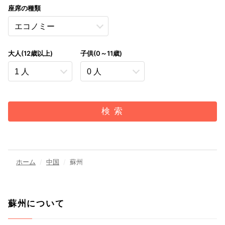
座席の種類
大人(12歳以上)
子供(0～11歳)
検 索
ホーム
中国
蘇州
蘇州について