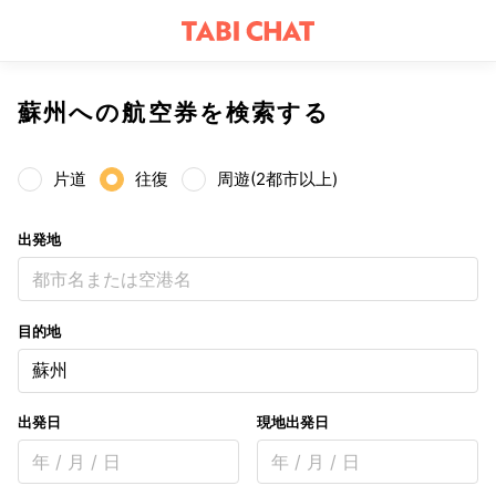
蘇州への航空券を検索する
片道
往復
周遊(2都市以上)
出発地
都市名または空港名
目的地
蘇州
出発日
現地出発日
年 / 月 / 日
年 / 月 / 日