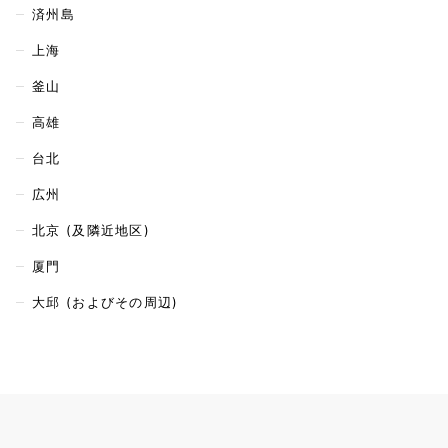
済州島
上海
釜山
高雄
台北
広州
北京 (及隣近地区)
厦門
大邱 (およびその周辺)