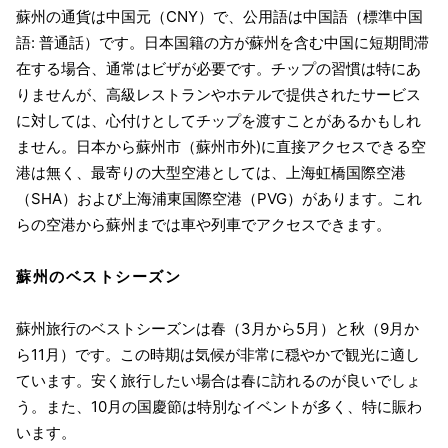
蘇州の通貨は中国元（CNY）で、公用語は中国語（標準中国
語: 普通話）です。日本国籍の方が蘇州を含む中国に短期間滞
在する場合、通常はビザが必要です。チップの習慣は特にあ
りませんが、高級レストランやホテルで提供されたサービス
に対しては、心付けとしてチップを渡すことがあるかもしれ
ません。日本から蘇州市（蘇州市外)に直接アクセスできる空
港は無く、最寄りの大型空港としては、上海虹橋国際空港
（SHA）および上海浦東国際空港（PVG）があります。これ
らの空港から蘇州までは車や列車でアクセスできます。
蘇州のベストシーズン
蘇州旅行のベストシーズンは春（3月から5月）と秋（9月か
ら11月）です。この時期は気候が非常に穏やかで観光に適し
ています。安く旅行したい場合は春に訪れるのが良いでしょ
う。また、10月の国慶節は特別なイベントが多く、特に賑わ
います。