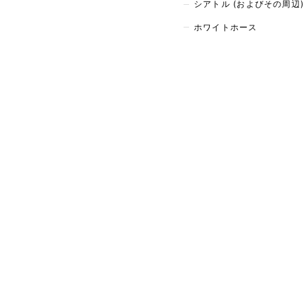
シアトル (およびその周辺)
ホワイトホース
旅行案内LINEアカウント「たびチャット」は、
の希望に合わせてホテル、移動手段、現地ツアー
内します。
カスタマーサポート: 03-6304-0770