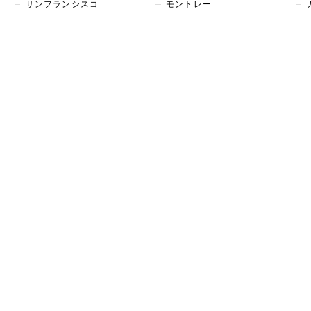
サンフランシスコ
モントレー
■ 運営会社について
■ 
>
会社情報
登録
あなた
所属
を案
>
利用規約
運営
>
プライバシーポリシー
>
旅行業登録票
>
たびチャットの評判
>
ホテル予約システム「タビチャットエンジン」