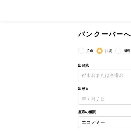
バンクーバーへ
片道
往復
周遊
出発地
都市名または空港名
出発日
年 / 月 / 日
座席の種類