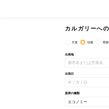
カルガリーへの
片道
往復
周遊
出発地
都市名または空港名
出発日
年 / 月 / 日
座席の種類