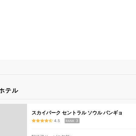
ホテル
スカイパーク セントラル ソウル パンギョ
4.5
3
RANK