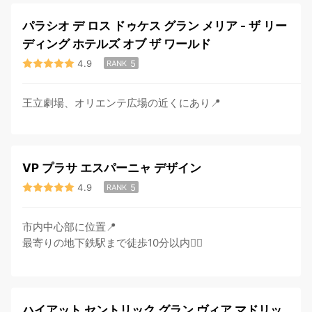
パラシオ デ ロス ドゥケス グラン メリア - ザ リー
ディング ホテルズ オブ ザ ワールド
4.9
5
RANK
王立劇場、オリエンテ広場の近くにあり📍
VP プラサ エスパーニャ デザイン
4.9
5
RANK
市内中心部に位置📍
最寄りの地下鉄駅まで徒歩10分以内🚶‍♂️
ハイアット セントリック グラン ヴィア マドリッ