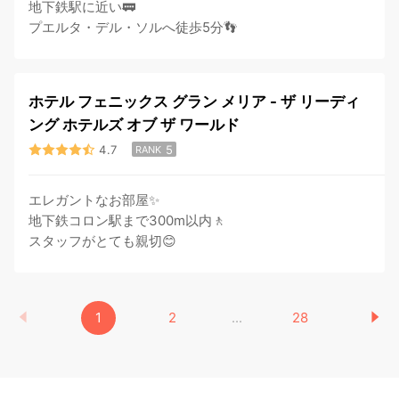
地下鉄駅に近い🚃
プエルタ・デル・ソルへ徒歩5分👣
ホテル フェニックス グラン メリア - ザ リーディ
ング ホテルズ オブ ザ ワールド
4.7
5
RANK
エレガントなお部屋✨
地下鉄コロン駅まで300m以内🚶
スタッフがとても親切😊
1
2
...
28