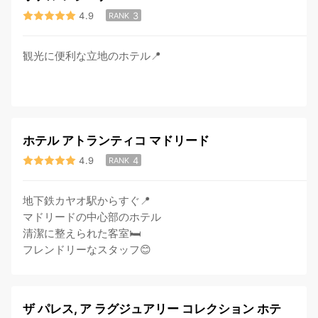
4.9
3
RANK
観光に便利な立地のホテル📍
ホテル アトランティコ マドリード
4.9
4
RANK
地下鉄カヤオ駅からすぐ📍
マドリードの中心部のホテル
清潔に整えられた客室🛏
フレンドリーなスタッフ😊
ザ パレス, ア ラグジュアリー コレクション ホテ