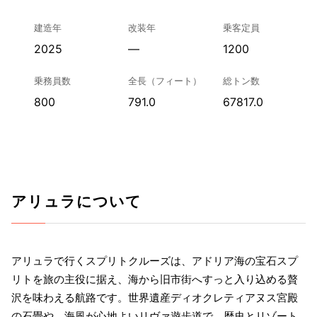
建造年
改装年
乗客定員
2025
—
1200
乗務員数
全長（フィート）
総トン数
800
791.0
67817.0
アリュラについて
アリュラで行くスプリトクルーズは、アドリア海の宝石スプ
リトを旅の主役に据え、海から旧市街へすっと入り込める贅
沢を味わえる航路です。世界遺産ディオクレティアヌス宮殿
の石畳や、海風が心地よいリヴァ遊歩道で、歴史とリゾート