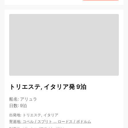
トリエステ, イタリア発 9泊
船名
:
アリュラ
日数
:
9泊
出発地
:
トリエステ, イタリア
寄港地
:
コペル
/
スプリト
…
ロードス
/
ボドルム