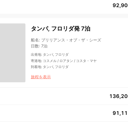
92,9
タンパ, フロリダ発 7泊
船名
:
ブリリアンス・オブ・ザ・シーズ
日数
:
7泊
出発地
:
タンパ, フロリダ
寄港地
:
コスメル
/
ロアタン
/
コスタ・マヤ
到着地
:
タンパ, フロリダ
旅程を表示
136,2
91,1