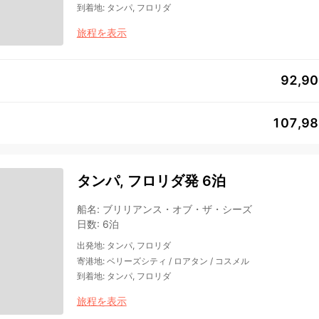
到着地
:
タンパ, フロリダ
旅程を表示
92,9
107,9
タンパ, フロリダ発 6泊
船名
:
ブリリアンス・オブ・ザ・シーズ
日数
:
6泊
出発地
:
タンパ, フロリダ
寄港地
:
ベリーズシティ
/
ロアタン
/
コスメル
到着地
:
タンパ, フロリダ
旅程を表示