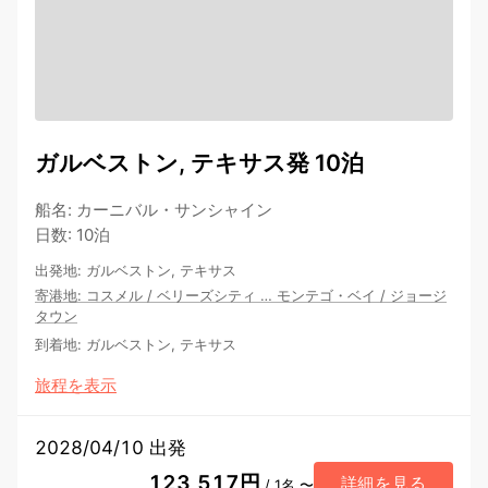
ガルベストン, テキサス発 10泊
船名
:
カーニバル・サンシャイン
日数
:
10泊
出発地
:
ガルベストン, テキサス
寄港地
:
コスメル
/
ベリーズシティ
…
モンテゴ・ベイ
/
ジョージ
タウン
到着地
:
ガルベストン, テキサス
旅程を表示
2028/04/10 出発
123,517円
詳細を見る
/ 1名 〜