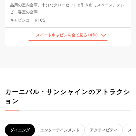
品用の室内金庫、十分なクローゼットと引き出しスペース、テレ
ビ、客室の空調
キャビンコード
:
CS
スイートキャビンを全て見る (4件)
カーニバル・サンシャインのアトラクシ
ョン
ダイニング
エンターテインメント
アクティビティ
スパ