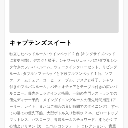
キャプテンズスイート
独立したベッドルーム: ツインベッド 2 台 (キングサイズベッド
に変更可能)。デスクと椅子。シャワー/ジェットバス/ダブルシン
ク付きのフルバスルーム。ウォークインクローゼット。リビング
ルーム: ダブルソファベッドと下段プルマンベッド 1 台。ソフ
ァ、アームチェア、コーヒーテーブル。デスクと椅子。シャワー
付きのフルバスルーム。パティオチェアとテーブル付きの広いバ
ルコニー。優先チェックインと搭乗、一部の専門レストランでの
優先ディナー予約、メインダイニングルームの優先時間指定 (ア
ーリー、レイト、またはご都合の良い時間でのダイニング)、すべ
ての港での優先下船、大型ボトル入り飲料水 2 本、ピロートップ
マットレス、バスローブ、専属ルームスチュワード、柔らかくて
心地よいリネン (カーニバル コンフォート コレクション)、貴重