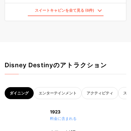
スイートキャビンを全て見る (6件)
Disney Destinyのアトラクション
ダイニング
エンターテインメント
アクティビティ
スパ
1923
料金に含まれる