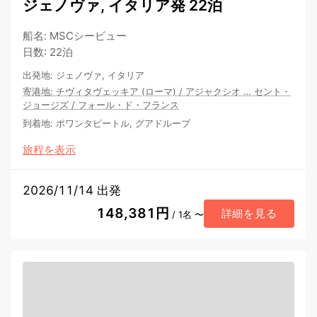
ジェノヴァ, イタリア発 22泊
船名
:
MSCシービュー
日数
:
22泊
出発地
:
ジェノヴァ, イタリア
寄港地
:
チヴィタヴェッキア (ローマ)
/
アジャクシオ
…
セント・
ジョージズ
/
フォール・ド・フランス
到着地
:
ポワンタピートル, グアドループ
旅程を表示
2026/11/14 出発
148,381円
詳細を見る
/ 1名 〜