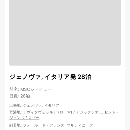
ジェノヴァ, イタリア発 28泊
船名
:
MSCシービュー
日数
:
28泊
出発地
:
ジェノヴァ, イタリア
寄港地
:
チヴィタヴェッキア (ローマ)
/
アジャクシオ
…
セント・
ジョンズ
/
ロゾー
到着地
:
フォール・ド・フランス, マルティニーク