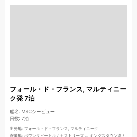
フォール・ド・フランス, マルティニー
ク発 7泊
船名
:
MSCシービュー
日数
:
7泊
出発地
:
フォール・ド・フランス, マルティニーク
寄港地
:
ポワンタピートル
/
カストリーズ
…
キングスタウン港
/