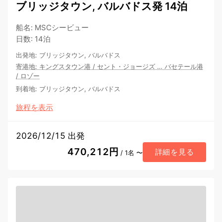
ブリッジタウン, バルバドス発 14泊
船名
:
MSCシービュー
日数
:
14泊
出発地
:
ブリッジタウン, バルバドス
寄港地
:
キングスタウン港
/
セント・ジョージズ
…
バセテール港
/
ロゾー
到着地
:
ブリッジタウン, バルバドス
旅程を表示
2026/12/15 出発
470,212円
詳細を見る
/ 1名 〜