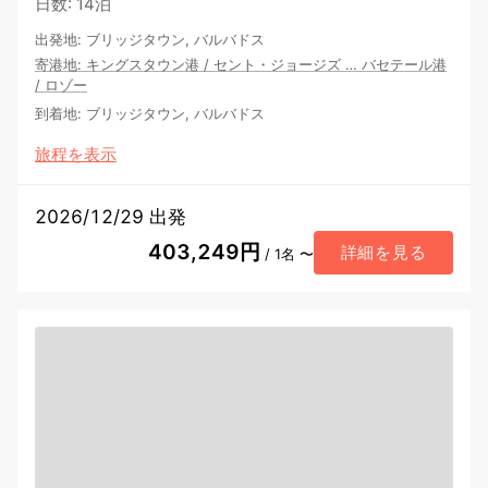
日数
:
14泊
出発地
:
ブリッジタウン, バルバドス
寄港地
:
キングスタウン港
/
セント・ジョージズ
…
バセテール港
/
ロゾー
到着地
:
ブリッジタウン, バルバドス
旅程を表示
2026/12/29 出発
403,249円
詳細を見る
/ 1名 〜