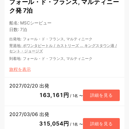
フォール・ド・フランス, マルティニー
ク発 7泊
船名
:
MSCシービュー
日数
:
7泊
出発地
:
フォール・ド・フランス, マルティニーク
寄港地
:
ポワンタピートル
/
カストリーズ
…
キングスタウン港
/
セント・ジョージズ
到着地
:
フォール・ド・フランス, マルティニーク
旅程を表示
2027/02/20 出発
163,161円
詳細を見る
/ 1名 〜
2027/03/06 出発
315,054円
詳細を見る
/ 1名 〜