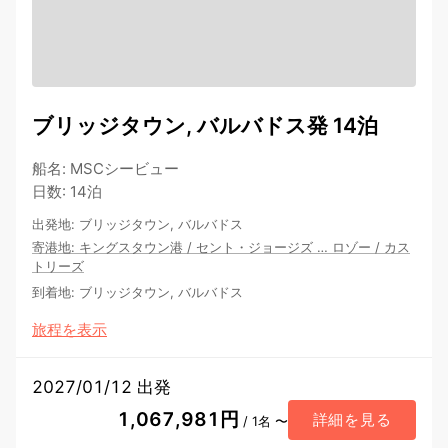
ブリッジタウン, バルバドス発 14泊
船名
:
MSCシービュー
日数
:
14泊
出発地
:
ブリッジタウン, バルバドス
寄港地
:
キングスタウン港
/
セント・ジョージズ
…
ロゾー
/
カス
トリーズ
到着地
:
ブリッジタウン, バルバドス
旅程を表示
2027/01/12 出発
1,067,981円
詳細を見る
/ 1名 〜