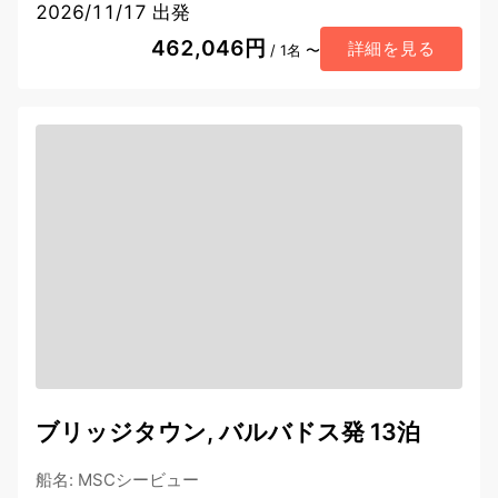
2026/11/17 出発
462,046円
詳細を見る
/ 1名 〜
ブリッジタウン, バルバドス発 13泊
船名
:
MSCシービュー