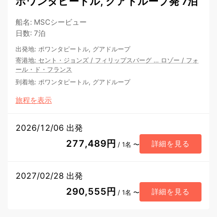
ポワンタピートル, グアドループ発 7泊
船名
:
MSCシービュー
日数
:
7泊
出発地
:
ポワンタピートル, グアドループ
寄港地
:
セント・ジョンズ
/
フィリップスバーグ
…
ロゾー
/
フォ
ール・ド・フランス
到着地
:
ポワンタピートル, グアドループ
旅程を表示
2026/12/06 出発
277,489円
詳細を見る
/ 1名 〜
2027/02/28 出発
290,555円
詳細を見る
/ 1名 〜