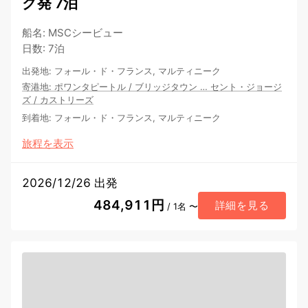
ク発 7泊
船名
:
MSCシービュー
日数
:
7泊
出発地
:
フォール・ド・フランス, マルティニーク
寄港地
:
ポワンタピートル
/
ブリッジタウン
…
セント・ジョージ
ズ
/
カストリーズ
到着地
:
フォール・ド・フランス, マルティニーク
旅程を表示
2026/12/26 出発
484,911円
詳細を見る
/ 1名 〜