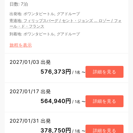
日数
:
7泊
出発地
:
ポワンタピートル, グアドループ
寄港地
:
フィリップスバーグ
/
セント・ジョンズ
…
ロゾー
/
フォ
ール・ド・フランス
到着地
:
ポワンタピートル, グアドループ
旅程を表示
2027/01/03 出発
576,373円
詳細を見る
/ 1名 〜
2027/01/17 出発
564,940円
詳細を見る
/ 1名 〜
2027/01/31 出発
378,750円
詳細を見る
/ 1名 〜