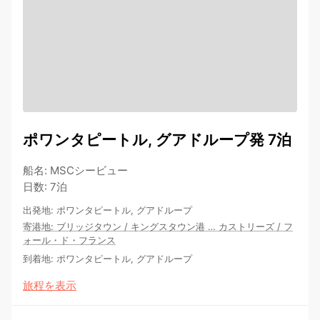
ポワンタピートル, グアドループ発 7泊
船名
:
MSCシービュー
日数
:
7泊
出発地
:
ポワンタピートル, グアドループ
寄港地
:
ブリッジタウン
/
キングスタウン港
…
カストリーズ
/
フ
ォール・ド・フランス
到着地
:
ポワンタピートル, グアドループ
旅程を表示