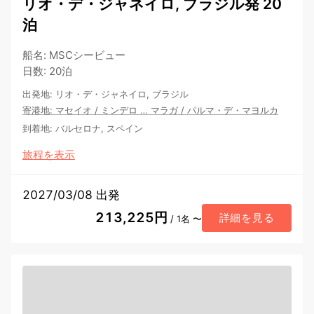
リオ・デ・ジャネイロ, ブラジル発 20
泊
船名
:
MSCシービュー
日数
:
20泊
出発地
:
リオ・デ・ジャネイロ, ブラジル
寄港地
:
マセイオ
/
ミンデロ
…
マラガ
/
パルマ・デ・マヨルカ
到着地
:
バルセロナ, スペイン
旅程を表示
2027/03/08 出発
213,225円
詳細を見る
/ 1名 〜