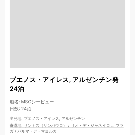
ブエノス・アイレス, アルゼンチン発
24泊
船名
:
MSCシービュー
日数
:
24泊
出発地
:
ブエノス・アイレス, アルゼンチン
寄港地
:
サントス（サンパウロ）
/
リオ・デ・ジャネイロ
…
マラ
ガ
/
パルマ・デ・マヨルカ