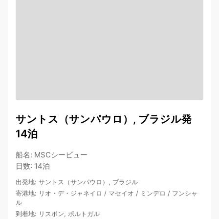
サントス（サンパウロ）, ブラジル発
14泊
船名
:
MSCシービュー
日数
:
14泊
出発地
:
サントス（サンパウロ）, ブラジル
寄港地
:
リオ・デ・ジャネイロ
/
マセイオ
/
ミンデロ
/
フンシャ
ル
到着地
:
リスボン, ポルトガル