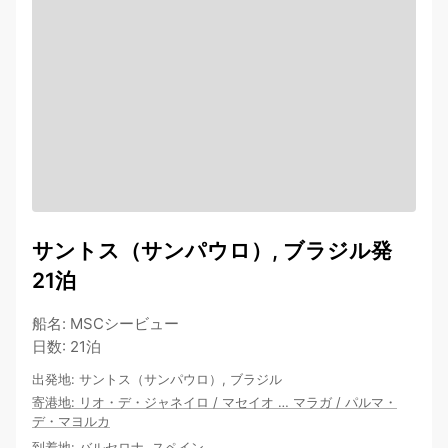
サントス（サンパウロ）, ブラジル発
21泊
船名
:
MSCシービュー
日数
:
21泊
出発地
:
サントス（サンパウロ）, ブラジル
寄港地
:
リオ・デ・ジャネイロ
/
マセイオ
…
マラガ
/
パルマ・
デ・マヨルカ
到着地
:
バルセロナ, スペイン