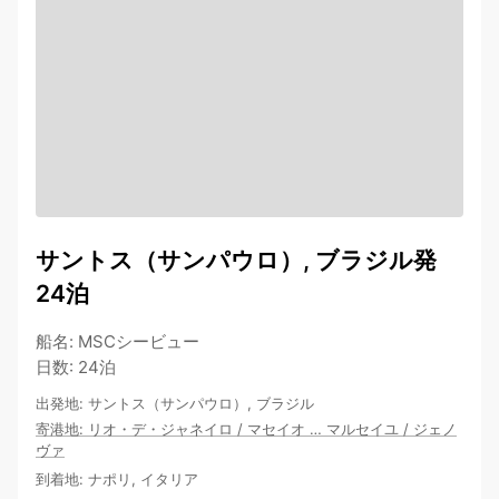
サントス（サンパウロ）, ブラジル発
24泊
船名
:
MSCシービュー
日数
:
24泊
出発地
:
サントス（サンパウロ）, ブラジル
寄港地
:
リオ・デ・ジャネイロ
/
マセイオ
…
マルセイユ
/
ジェノ
ヴァ
到着地
:
ナポリ, イタリア