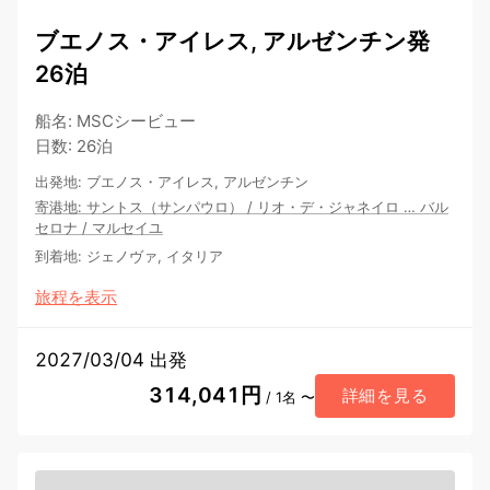
ブエノス・アイレス, アルゼンチン発
26泊
船名
:
MSCシービュー
日数
:
26泊
出発地
:
ブエノス・アイレス, アルゼンチン
寄港地
:
サントス（サンパウロ）
/
リオ・デ・ジャネイロ
…
バル
セロナ
/
マルセイユ
到着地
:
ジェノヴァ, イタリア
旅程を表示
2027/03/04 出発
314,041円
詳細を見る
/ 1名 〜