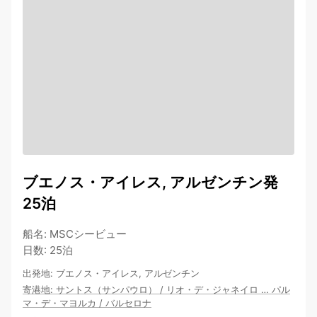
ブエノス・アイレス, アルゼンチン発
25泊
船名
:
MSCシービュー
日数
:
25泊
出発地
:
ブエノス・アイレス, アルゼンチン
寄港地
:
サントス（サンパウロ）
/
リオ・デ・ジャネイロ
…
パル
マ・デ・マヨルカ
/
バルセロナ