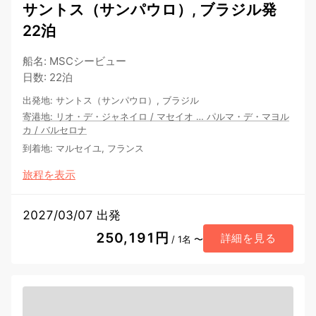
サントス（サンパウロ）, ブラジル発
22泊
船名
:
MSCシービュー
日数
:
22泊
出発地
:
サントス（サンパウロ）, ブラジル
寄港地
:
リオ・デ・ジャネイロ
/
マセイオ
…
パルマ・デ・マヨル
カ
/
バルセロナ
到着地
:
マルセイユ, フランス
旅程を表示
2027/03/07 出発
250,191円
詳細を見る
/ 1名 〜