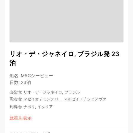
リオ・デ・ジャネイロ, ブラジル発 23
泊
船名
:
MSCシービュー
日数
:
23泊
出発地
:
リオ・デ・ジャネイロ, ブラジル
寄港地
:
マセイオ
/
ミンデロ
…
マルセイユ
/
ジェノヴァ
到着地
:
ナポリ, イタリア
旅程を表示