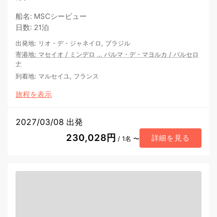
船名
:
MSCシービュー
日数
:
21泊
出発地
:
リオ・デ・ジャネイロ, ブラジル
寄港地
:
マセイオ
/
ミンデロ
…
パルマ・デ・マヨルカ
/
バルセロ
ナ
到着地
:
マルセイユ, フランス
旅程を表示
2027/03/08 出発
230,028円
詳細を見る
/ 1名 〜