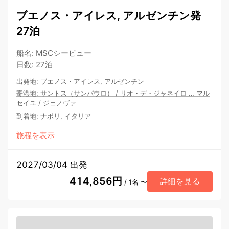
ブエノス・アイレス, アルゼンチン発
27泊
船名
:
MSCシービュー
日数
:
27泊
出発地
:
ブエノス・アイレス, アルゼンチン
寄港地
:
サントス（サンパウロ）
/
リオ・デ・ジャネイロ
…
マル
セイユ
/
ジェノヴァ
到着地
:
ナポリ, イタリア
旅程を表示
2027/03/04 出発
414,856円
詳細を見る
/ 1名 〜