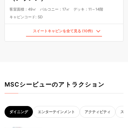
客室面積：49㎡ バルコニー：17㎡ デッキ：11～14階
キャビンコード
:
SD
スイートキャビンを全て見る (10件)
MSCシービューのアトラクション
ダイニング
エンターテインメント
アクティビティ
スパ