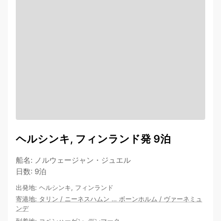
ヘルシンキ, フィンランド発 9泊
船名
:
ノルウェージャン・ジュエル
日数
:
9泊
出発地
:
ヘルシンキ, フィンランド
寄港地
:
タリン
/
ニーネスハムン
…
ボーンホルム
/
ヴァーネミュ
ンデ
到着地
:
コペンハーゲン, デンマーク