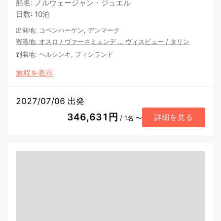
船名
:
ノルウェージャン・ジュエル
日数
:
10泊
出発地
:
コペンハーゲン, デンマーク
寄港地
:
オスロ
/
ヴァーネミュンデ
…
ヴィスビュー
/
タリン
到着地
:
ヘルシンキ, フィンランド
旅程を表示
2027/07/06 出発
346,631円
詳細を見る
/ 1名 〜