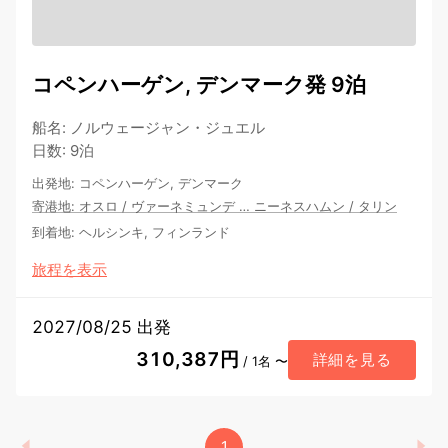
コペンハーゲン, デンマーク発 9泊
船名
:
ノルウェージャン・ジュエル
日数
:
9泊
出発地
:
コペンハーゲン, デンマーク
寄港地
:
オスロ
/
ヴァーネミュンデ
…
ニーネスハムン
/
タリン
到着地
:
ヘルシンキ, フィンランド
旅程を表示
2027/08/25 出発
310,387円
詳細を見る
/ 1名 〜
1