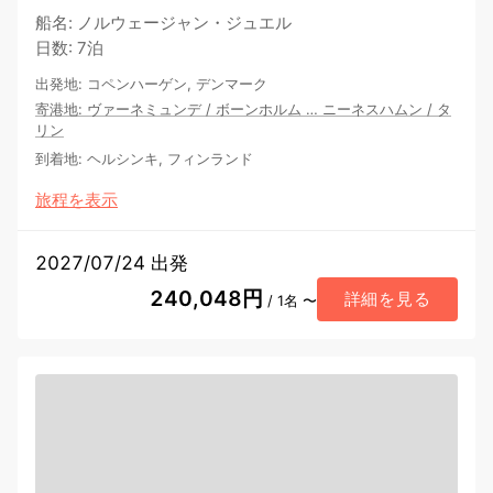
船名
:
ノルウェージャン・ジュエル
日数
:
7泊
出発地
:
コペンハーゲン, デンマーク
寄港地
:
ヴァーネミュンデ
/
ボーンホルム
…
ニーネスハムン
/
タ
リン
到着地
:
ヘルシンキ, フィンランド
旅程を表示
2027/07/24 出発
240,048円
詳細を見る
/ 1名 〜