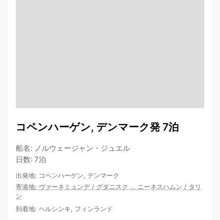
コペンハーゲン, デンマーク発 7泊
船名
:
ノルウェージャン・ジュエル
日数
:
7泊
出発地
:
コペンハーゲン, デンマーク
寄港地
:
ヴァーネミュンデ
/
グダニスク
…
ニーネスハムン
/
タリ
ン
到着地
:
ヘルシンキ, フィンランド