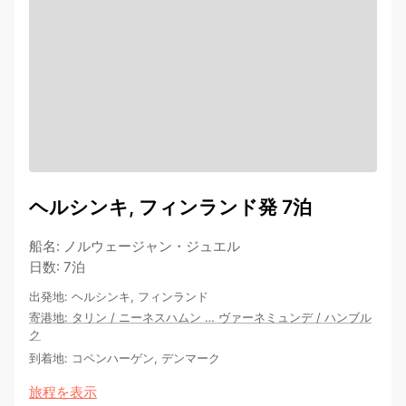
ヘルシンキ, フィンランド発 7泊
船名
:
ノルウェージャン・ジュエル
日数
:
7泊
出発地
:
ヘルシンキ, フィンランド
寄港地
:
タリン
/
ニーネスハムン
…
ヴァーネミュンデ
/
ハンブル
ク
到着地
:
コペンハーゲン, デンマーク
旅程を表示