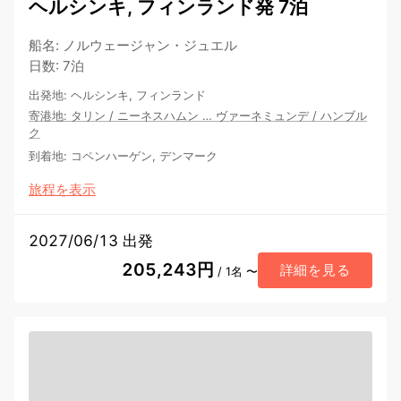
ヘルシンキ, フィンランド発 7泊
船名
:
ノルウェージャン・ジュエル
日数
:
7泊
出発地
:
ヘルシンキ, フィンランド
寄港地
:
タリン
/
ニーネスハムン
…
ヴァーネミュンデ
/
ハンブル
ク
到着地
:
コペンハーゲン, デンマーク
旅程を表示
2027/06/13 出発
205,243円
詳細を見る
/ 1名 〜