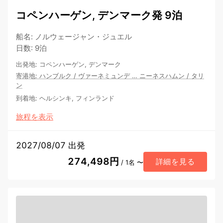
コペンハーゲン, デンマーク発 9泊
船名
:
ノルウェージャン・ジュエル
日数
:
9泊
出発地
:
コペンハーゲン, デンマーク
寄港地
:
ハンブルク
/
ヴァーネミュンデ
…
ニーネスハムン
/
タリ
ン
到着地
:
ヘルシンキ, フィンランド
旅程を表示
2027/08/07 出発
274,498円
詳細を見る
/ 1名 〜