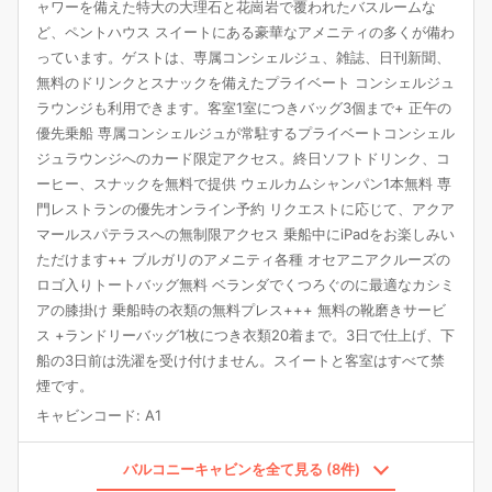
ャワーを備えた特大の大理石と花崗岩で覆われたバスルームな
ど、ペントハウス スイートにある豪華なアメニティの多くが備わ
っています。ゲストは、専属コンシェルジュ、雑誌、日刊新聞、
無料のドリンクとスナックを備えたプライベート コンシェルジュ
ラウンジも利用できます。客室1室につきバッグ3個まで+ 正午の
優先乗船 専属コンシェルジュが常駐するプライベートコンシェル
ジュラウンジへのカード限定アクセス。終日ソフトドリンク、コ
ーヒー、スナックを無料で提供 ウェルカムシャンパン1本無料 専
門レストランの優先オンライン予約 リクエストに応じて、アクア
マールスパテラスへの無制限アクセス 乗船中にiPadをお楽しみい
ただけます++ ブルガリのアメニティ各種 オセアニアクルーズの
ロゴ入りトートバッグ無料 ベランダでくつろぐのに最適なカシミ
アの膝掛け 乗船時の衣類の無料プレス+++ 無料の靴磨きサービ
ス +ランドリーバッグ1枚につき衣類20着まで。3日で仕上げ、下
船の3日前は洗濯を受け付けません。スイートと客室はすべて禁
煙です。
キャビンコード
:
A1
バルコニーキャビンを全て見る (8件)