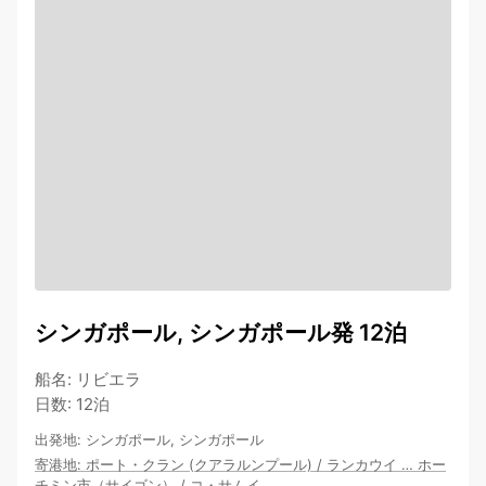
シンガポール, シンガポール発 12泊
船名
:
リビエラ
日数
:
12泊
出発地
:
シンガポール, シンガポール
寄港地
:
ポート・クラン (クアラルンプール)
/
ランカウイ
…
ホー
チミン市（サイゴン）
/
コ・サムイ