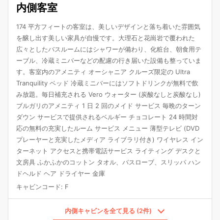
内側客室
174 平方フィートの客室は、美しいデザインと落ち着いた雰囲気
を醸し出す美しい家具が自慢です。大理石と花崗岩で覆われた
広々としたバスルームにはシャワーが備わり、化粧台、朝食用テ
ーブル、冷蔵ミニバーなどの配慮の行き届いた設備も整っていま
す。客室内のアメニティ オーシャニア クルーズ限定の Ultra
Tranquility ベッド 冷蔵ミニバーにはソフトドリンクが無料で飲
み放題。毎日補充される Vero ウォーター (炭酸なしと炭酸なし)
ブルガリのアメニティ 1 日 2 回のメイド サービス 毎晩のターン
ダウン サービスで提供されるベルギー チョコレート 24 時間対
応の無料の充実したルーム サービス メニュー 薄型テレビ (DVD
プレーヤーと充実したメディア ライブラリ付き) ワイヤレス イン
ターネット アクセスと携帯電話サービス ライティング デスクと
文房具 ふかふかのコットン タオル、バスローブ、スリッパ ハン
ドヘルド ヘア ドライヤー 金庫
キャビンコード
:
F
内側キャビンを全て見る (2件)