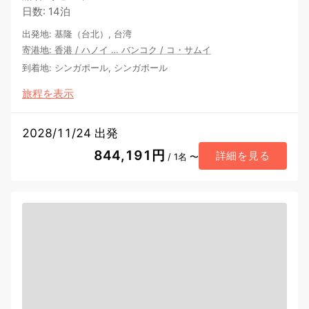
日数
:
14泊
出発地
:
基隆（台北）, 台湾
寄港地
:
香港
/
ハノイ
…
バンコク
/
コ・サムイ
到着地
:
シンガポール, シンガポール
旅程を表示
2028/11/24 出発
844,191円
詳細を見る
/ 1名 〜