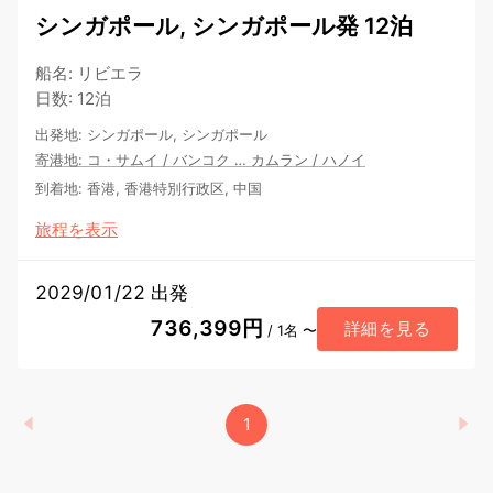
シンガポール, シンガポール発 12泊
船名
:
リビエラ
日数
:
12泊
出発地
:
シンガポール, シンガポール
寄港地
:
コ・サムイ
/
バンコク
…
カムラン
/
ハノイ
到着地
:
香港, 香港特別行政区, 中国
旅程を表示
2029/01/22 出発
736,399円
詳細を見る
/ 1名 〜
1