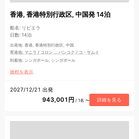
香港, 香港特別行政区, 中国発 14泊
船名
:
リビエラ
日数
:
14泊
出発地
:
香港, 香港特別行政区, 中国
寄港地
:
マニラ
/
コロン
…
バンコク
/
コ・サムイ
到着地
:
シンガポール, シンガポール
旅程を表示
2027/12/21 出発
943,001円
詳細を見る
/ 1名 〜