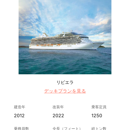
リビエラ
デッキプランを見る
建造年
改装年
乗客定員
2012
2022
1250
乗務員数
全長（フィート）
総トン数