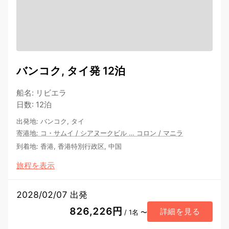
バンコク, タイ発 12泊
船名
:
リビエラ
日数
:
12泊
出発地
:
バンコク, タイ
寄港地
:
コ・サムイ
/
シアヌークビル
…
コロン
/
マニラ
到着地
:
香港, 香港特別行政区, 中国
旅程を表示
2028/02/07 出発
826,226円
詳細を見る
/ 1名 〜