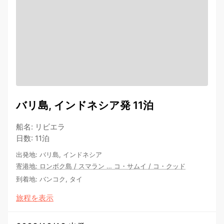
バリ島, インドネシア発 11泊
船名
:
リビエラ
日数
:
11泊
出発地
:
バリ島, インドネシア
寄港地
:
ロンボク島
/
スマラン
…
コ・サムイ
/
コ・クッド
到着地
:
バンコク, タイ
旅程を表示