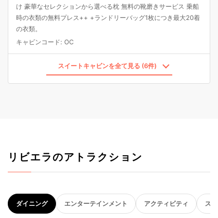
け 豪華なセレクションから選べる枕 無料の靴磨きサービス 乗船
時の衣類の無料プレス++ +ランドリーバッグ1枚につき最大20着
の衣類。
キャビンコード
:
OC
スイートキャビンを全て見る (6件)
リビエラのアトラクション
ダイニング
エンターテインメント
アクティビティ
スパ