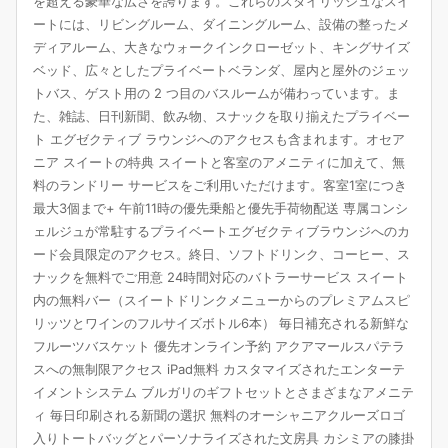
を超える豪華な広さを誇ります。これらのスタイリッシュなスイ
ートには、リビングルーム、ダイニングルーム、設備の整ったメ
ディアルーム、大きなウォークインクローゼット、キングサイズ
ベッド、広々としたプライベートベランダ、屋内と屋外のジェッ
トバス、ゲスト用の 2 つ目のバスルームが備わっています。ま
た、雑誌、日刊新聞、飲み物、スナックを取り揃えたプライベー
ト エグゼクティブ ラウンジへのアクセスも含まれます。オセア
ニア スイートの特典 スイートと客室のアメニティに加えて、無
料のランドリー サービスをご利用いただけます。客室1室につき
最大3個まで+ 午前11時の優先乗船と優先手荷物配送 専属コンシ
ェルジュが常駐するプライベートエグゼクティブラウンジへのカ
ード会員限定のアクセス。終日、ソフトドリンク、コーヒー、ス
ナックを無料でご用意 24時間対応のバトラーサービス スイート
内の無料バー（スイートドリンクメニューからのプレミアムスピ
リッツとワインのフルサイズボトル6本） 毎日補充される新鮮な
フルーツバスケット 優先オンライン予約 アクアマールスパテラ
スへの無制限アクセス iPad無料 カスタマイズされたエンターテ
イメントシステム ブルガリのギフトセットとさまざまなアメニテ
ィ 毎日印刷される新聞の選択 無料のオーシャニアクルーズロゴ
入りトートバッグとパーソナライズされた文房具 カシミアの膝掛