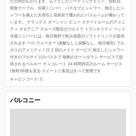
た空間が広がります。広々としたシーティングエリア、化粧台、
朝食テーブル、冷蔵ミニバー、バスタブとシャワー、独立したシ
ャワーを備えた大理石と花崗岩で覆われたバスルームが備わって
います。 デラックス オーシャン ビュー ステートルームのアメニ
ティ オセアニア クルーズ限定のウルトラ トランキリティ ベッド
冷蔵ミニバーには、毎日無料で飲み放題のソフトドリンクが提供
されます ベロ ウォーター (炭酸なしと炭酸なし、毎日補充) ブル
ガリのアメニティ 1 日 2 回のメイド サービス 独立したシャワー
付きのフルサイズのバスタブ 毎晩のターンダウン サービスで提
供されるベルギー チョコレート 24 時間対応のルーム サービス
(無料)特徴を見る スイートと客室はすべて禁煙です
キャビンコード
:
C
バルコニー