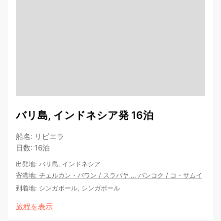
バリ島, インドネシア発 16泊
船名
:
リビエラ
日数
:
16泊
出発地
:
バリ島, インドネシア
寄港地
:
チェルカン・バワン
/
スラバヤ
…
バンコク
/
コ・サムイ
到着地
:
シンガポール, シンガポール
旅程を表示