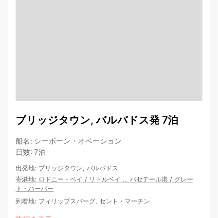
ブリッジタウン, バルバドス発 7泊
船名
:
シーボーン・オベーション
日数
:
7泊
出発地
:
ブリッジタウン, バルバドス
寄港地
:
ロドニー・ベイ
/
リトルベイ
…
バセテール港
/
グレー
ト・ハーバー
到着地
:
フィリップスバーグ, セント・マーチン