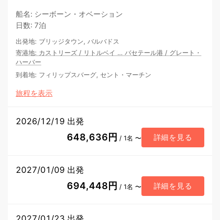
船名
:
シーボーン・オベーション
日数
:
7泊
出発地
:
ブリッジタウン, バルバドス
寄港地
:
カストリーズ
/
リトルベイ
…
バセテール港
/
グレート・
ハーバー
到着地
:
フィリップスバーグ, セント・マーチン
旅程を表示
2026/12/19 出発
648,636円
詳細を見る
/ 1名 〜
2027/01/09 出発
694,448円
詳細を見る
/ 1名 〜
2027/01/23 出発