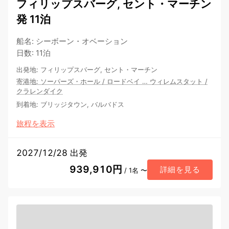
フィリップスバーグ, セント・マーチン
発 11泊
船名
:
シーボーン・オベーション
日数
:
11泊
出発地
:
フィリップスバーグ, セント・マーチン
寄港地
:
ソーパーズ・ホール
/
ロードベイ
…
ウィレムスタット
/
クラレンダイク
到着地
:
ブリッジタウン, バルバドス
旅程を表示
2027/12/28 出発
939,910円
詳細を見る
/ 1名 〜