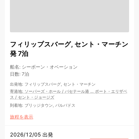
フィリップスバーグ, セント・マーチン
発 7泊
船名
:
シーボーン・オベーション
日数
:
7泊
出発地
:
フィリップスバーグ, セント・マーチン
寄港地
:
ソーパーズ・ホール
/
バセテール港
…
ポート・エリザベ
ス
/
セント・ジョージズ
到着地
:
ブリッジタウン, バルバドス
旅程を表示
2026/12/05 出発