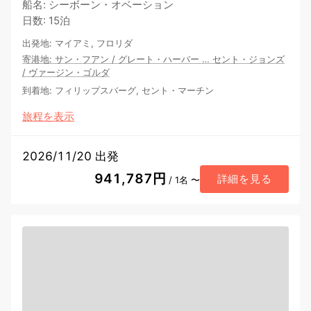
船名
:
シーボーン・オベーション
日数
:
15泊
出発地
:
マイアミ, フロリダ
寄港地
:
サン・フアン
/
グレート・ハーバー
…
セント・ジョンズ
/
ヴァージン・ゴルダ
到着地
:
フィリップスバーグ, セント・マーチン
旅程を表示
2026/11/20 出発
941,787円
詳細を見る
/ 1名 〜