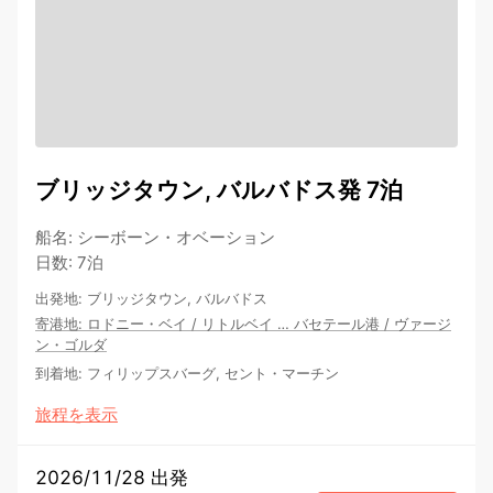
ブリッジタウン, バルバドス発 7泊
船名
:
シーボーン・オベーション
日数
:
7泊
出発地
:
ブリッジタウン, バルバドス
寄港地
:
ロドニー・ベイ
/
リトルベイ
…
バセテール港
/
ヴァージ
ン・ゴルダ
到着地
:
フィリップスバーグ, セント・マーチン
旅程を表示
2026/11/28 出発