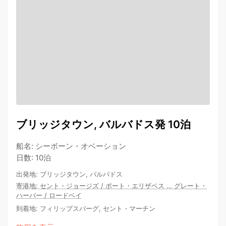
ブリッジタウン, バルバドス発 10泊
船名
:
シーボーン・オベーション
日数
:
10泊
出発地
:
ブリッジタウン, バルバドス
寄港地
:
セント・ジョージズ
/
ポート・エリザベス
…
グレート・
ハーバー
/
ロードベイ
到着地
:
フィリップスバーグ, セント・マーチン