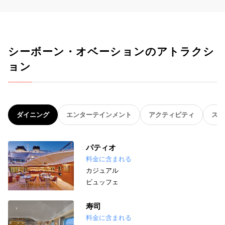
シーボーン・オベーションのアトラクシ
ョン
ダイニング
エンターテインメント
アクティビティ
スパ
パティオ
料金に含まれる
カジュアル
ビュッフェ
寿司
料金に含まれる