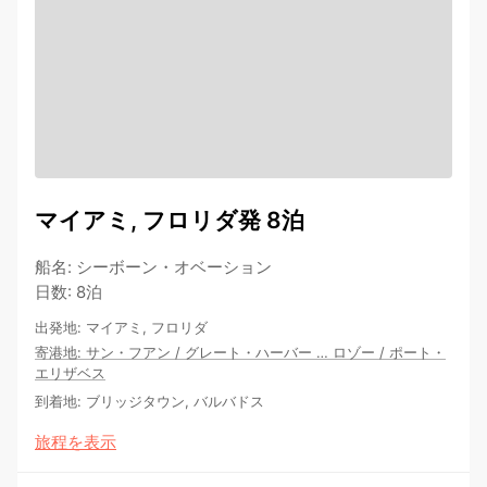
マイアミ, フロリダ発 8泊
船名
:
シーボーン・オベーション
日数
:
8泊
出発地
:
マイアミ, フロリダ
寄港地
:
サン・フアン
/
グレート・ハーバー
…
ロゾー
/
ポート・
エリザベス
到着地
:
ブリッジタウン, バルバドス
旅程を表示