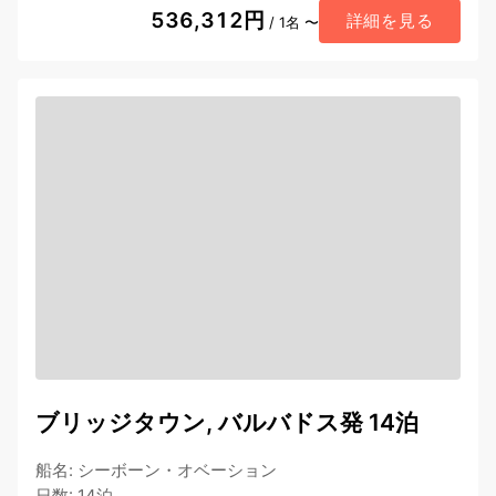
536,312円
詳細を見る
/ 1名 〜
ブリッジタウン, バルバドス発 14泊
船名
:
シーボーン・オベーション
日数
:
14泊