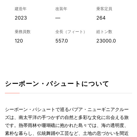
建造年
改装年
乗客定員
2023
—
264
乗務員数
全長（フィート）
総トン数
120
557.0
23000.0
シーボーン・パシュートについて
シーボーン・パシュートで巡るパプア・ニューギニアクルー
ズは、南太平洋の手つかずの自然と多彩な文化に出会える旅
です。熱帯雨林や珊瑚礁に抱かれた島々では、海の透明度、
素朴な暮らし、伝統舞踊や工芸など、土地の息づかいを間近