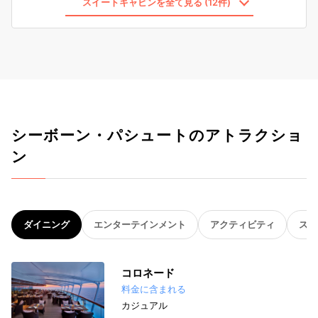
スイートキャビンを全て見る (12件)
シーボーン・パシュートのアトラクショ
ン
ダイニング
エンターテインメント
アクティビティ
スパ
コロネード
料金に含まれる
カジュアル