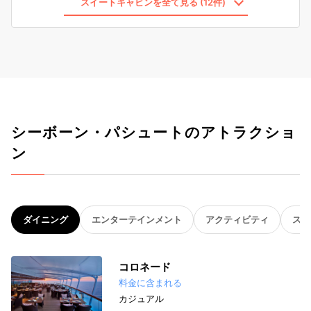
スイートキャビンを全て見る (12件)
シーボーン・パシュートのアトラクショ
ン
ダイニング
エンターテインメント
アクティビティ
スパ
コロネード
料金に含まれる
カジュアル