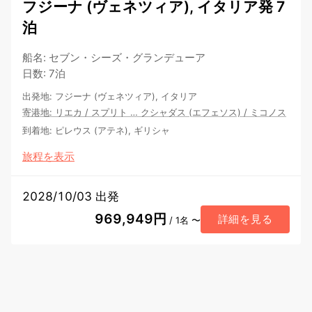
フジーナ (ヴェネツィア), イタリア発 7
泊
船名
:
セブン・シーズ・グランデューア
日数
:
7泊
出発地
:
フジーナ (ヴェネツィア), イタリア
寄港地
:
リエカ
/
スプリト
…
クシャダス (エフェソス)
/
ミコノス
到着地
:
ピレウス (アテネ), ギリシャ
旅程を表示
2028/10/03 出発
969,949円
詳細を見る
/ 1名 〜