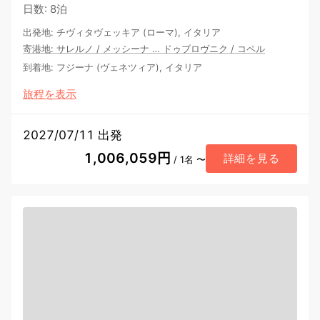
日数
:
8泊
出発地
:
チヴィタヴェッキア (ローマ), イタリア
寄港地
:
サレルノ
/
メッシーナ
…
ドゥブロヴニク
/
コペル
到着地
:
フジーナ (ヴェネツィア), イタリア
旅程を表示
2027/07/11 出発
1,006,059円
詳細を見る
/ 1名 〜