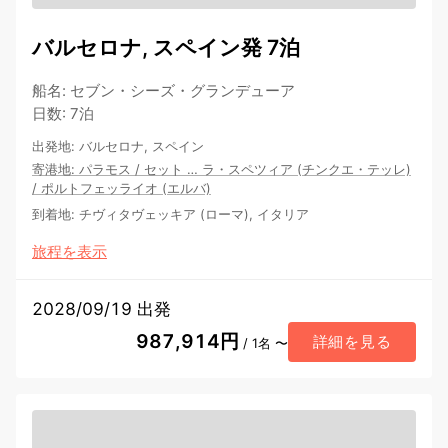
バルセロナ, スペイン発 7泊
船名
:
セブン・シーズ・グランデューア
日数
:
7泊
出発地
:
バルセロナ, スペイン
寄港地
:
パラモス
/
セット
…
ラ・スペツィア (チンクエ・テッレ)
/
ポルトフェッライオ (エルバ)
到着地
:
チヴィタヴェッキア (ローマ), イタリア
旅程を表示
2028/09/19 出発
987,914円
詳細を見る
/ 1名 〜