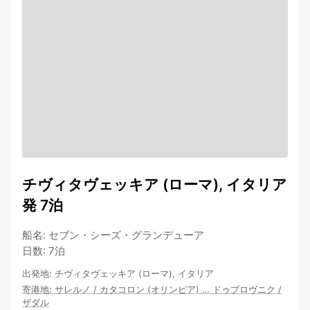
チヴィタヴェッキア (ローマ), イタリア
発 7泊
船名
:
セブン・シーズ・グランデューア
日数
:
7泊
出発地
:
チヴィタヴェッキア (ローマ), イタリア
寄港地
:
サレルノ
/
カタコロン (オリンピア)
…
ドゥブロヴニク
/
ザダル