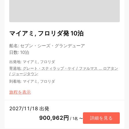
マイアミ, フロリダ発 10泊
船名
:
セブン・シーズ・グランデューア
日数
:
10泊
出発地
:
マイアミ, フロリダ
寄港地
:
グレート・スティラップ・ケイ
/
ファルマス
…
ロアタン
/
ジョージタウン
到着地
:
マイアミ, フロリダ
旅程を表示
2027/11/18 出発
900,962円
詳細を見る
/ 1名 〜