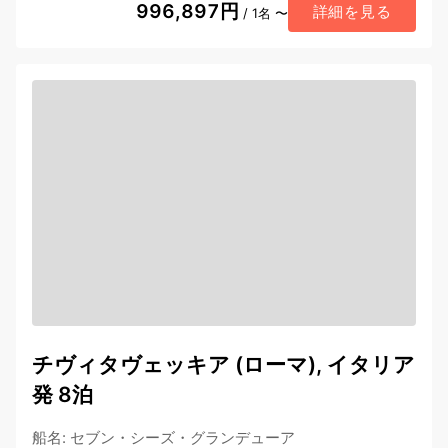
996,897円
詳細を見る
/ 1名 〜
チヴィタヴェッキア (ローマ), イタリア
発 8泊
船名
:
セブン・シーズ・グランデューア