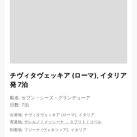
チヴィタヴェッキア (ローマ), イタリア
発 7泊
船名
:
セブン・シーズ・グランデューア
日数
:
7泊
出発地
:
チヴィタヴェッキア (ローマ), イタリア
寄港地
:
サレルノ
/
メッシーナ
…
スプリト
/
コペル
到着地
:
フジーナ (ヴェネツィア), イタリア