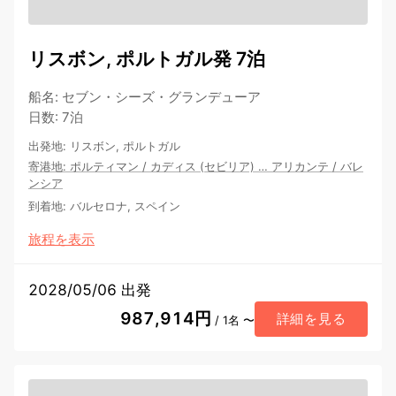
リスボン, ポルトガル発 7泊
船名
:
セブン・シーズ・グランデューア
日数
:
7泊
出発地
:
リスボン, ポルトガル
寄港地
:
ポルティマン
/
カディス (セビリア)
…
アリカンテ
/
バレ
ンシア
到着地
:
バルセロナ, スペイン
旅程を表示
2028/05/06 出発
987,914円
詳細を見る
/ 1名 〜