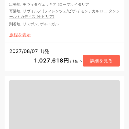
出発地
:
チヴィタヴェッキア (ローマ), イタリア
寄港地
:
リヴォルノ (フィレンツェ/ピサ)
/
モンテカルロ
…
タンジ
ール
/
カディス (セビリア)
到着地
:
リスボン, ポルトガル
旅程を表示
2027/08/07 出発
1,027,618円
詳細を見る
/ 1名 〜