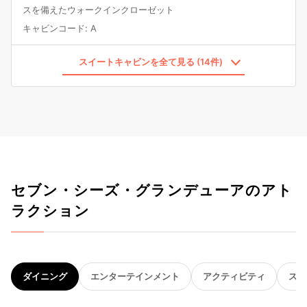
スを備えたウォークインクローゼット
キャビンコード
:
A
スイートキャビンを全て見る (14件)
セブン・シーズ・グランデューアのアト
ラクション
ダイニング
エンターテインメント
アクティビティ
スパ