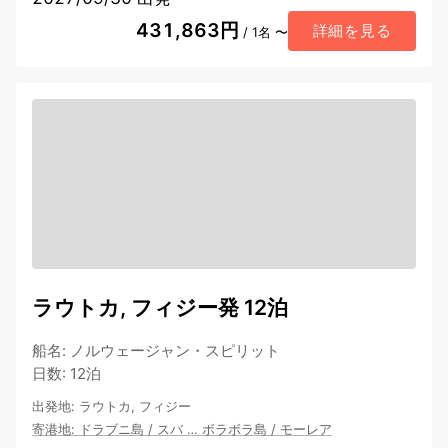
431,863円
詳細を見る
/ 1名 〜
ラウトカ, フィジー発 12泊
船名
:
ノルウェージャン・スピリット
日数
:
12泊
出発地
:
ラウトカ, フィジー
寄港地
:
ドラブニ島
/
スバ
…
ボラボラ島
/
モーレア