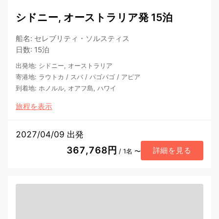
シドニー, オーストラリア発 15泊
船名
:
セレブリティ・ソルスティス
日数
:
15泊
出発地
:
シドニー, オーストラリア
寄港地
:
ラウトカ
/
スバ
/
パゴパゴ
/
アピア
到着地
:
ホノルル, オアフ島, ハワイ
旅程を表示
2027/04/09 出発
367,768円
詳細を見る
/ 1名 〜