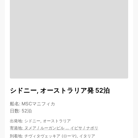
シドニー, オーストラリア発 52泊
船名
:
MSCマニフィカ
日数
:
52泊
出発地
:
シドニー, オーストラリア
寄港地
:
ヌメア
/
ルーガンビル
…
イビサ
/
ナポリ
到着地
:
チヴィタヴェッキア (ローマ), イタリア