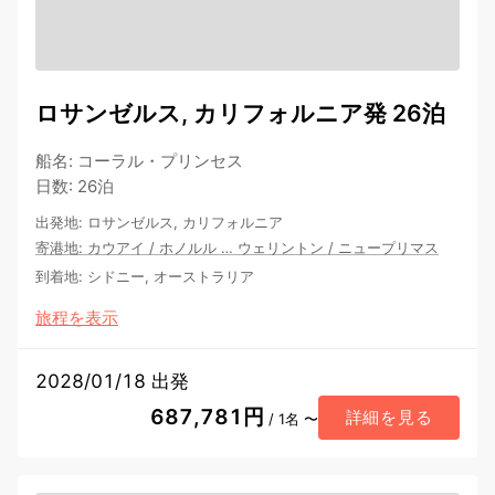
ロサンゼルス, カリフォルニア発 26泊
船名
:
コーラル・プリンセス
日数
:
26泊
出発地
:
ロサンゼルス, カリフォルニア
寄港地
:
カウアイ
/
ホノルル
…
ウェリントン
/
ニュープリマス
到着地
:
シドニー, オーストラリア
旅程を表示
2028/01/18 出発
687,781円
詳細を見る
/ 1名 〜