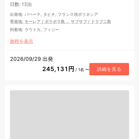
日数
:
13泊
出発地
:
パペーテ, タヒチ, フランス領ポリネシア
寄港地
:
モーレア
/
ボラボラ島
…
サブサブ
/
ドラブニ島
到着地
:
ラウトカ, フィジー
旅程を表示
2026/09/29 出発
245,131円
詳細を見る
/ 1名 〜