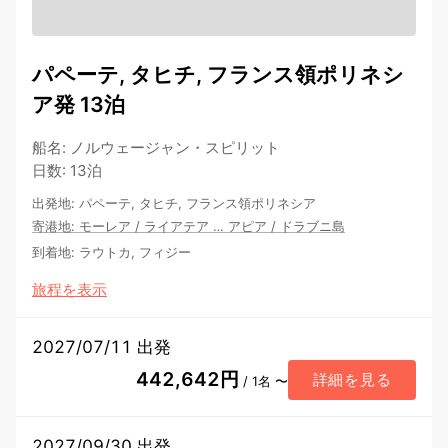
パペーテ, タヒチ, フランス領ポリネシ
ア発 13泊
船名
:
ノルウェージャン・スピリット
日数
:
13泊
出発地
:
パペーテ, タヒチ, フランス領ポリネシア
寄港地
:
モーレア
/
ライアテア
…
アピア
/
ドラブニ島
到着地
:
ラウトカ, フィジー
旅程を表示
2027/07/11 出発
442,642円
詳細を見る
/ 1名 〜
2027/09/30 出発