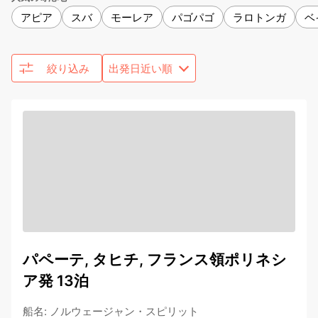
アピア
スバ
モーレア
パゴパゴ
ラロトンガ
ベ
絞り込み
パペーテ, タヒチ, フランス領ポリネシ
ア発 13泊
船名
:
ノルウェージャン・スピリット