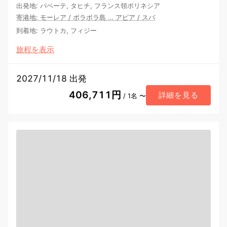
出発地
:
パペーテ, タヒチ, フランス領ポリネシア
寄港地
:
モーレア
/
ボラボラ島
…
アピア
/
スバ
到着地
:
ラウトカ, フィジー
旅程を表示
2027/11/18 出発
406,711円
詳細を見る
/ 1名 〜