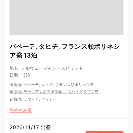
パペーテ, タヒチ, フランス領ポリネシ
ア発 13泊
船名
:
ノルウェージャン・スピリット
日数
:
13泊
出発地
:
パペーテ, タヒチ, フランス領ポリネシア
寄港地
:
モーレア
/
ボラボラ島
…
スバ
/
ドラブニ島
到着地
:
ラウトカ, フィジー
旅程を表示
2026/11/17 出発