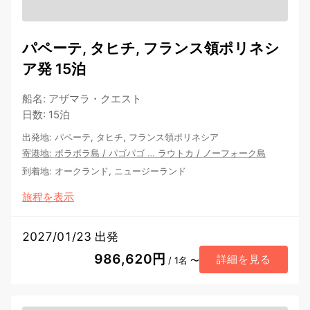
パペーテ, タヒチ, フランス領ポリネシ
ア発 15泊
船名
:
アザマラ・クエスト
日数
:
15泊
出発地
:
パペーテ, タヒチ, フランス領ポリネシア
寄港地
:
ボラボラ島
/
パゴパゴ
…
ラウトカ
/
ノーフォーク島
到着地
:
オークランド, ニュージーランド
旅程を表示
2027/01/23 出発
986,620円
詳細を見る
/ 1名 〜