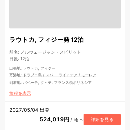
ラウトカ, フィジー発 12泊
船名
:
ノルウェージャン・スピリット
日数
:
12泊
出発地
:
ラウトカ, フィジー
寄港地
:
ドラブニ島
/
スバ
…
ライアテア
/
モーレア
到着地
:
パペーテ, タヒチ, フランス領ポリネシア
旅程を表示
2027/05/04 出発
524,019円
詳細を見る
/ 1名 〜