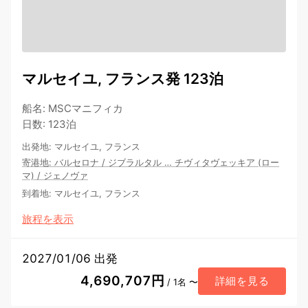
マルセイユ, フランス発 123泊
船名
:
MSCマニフィカ
日数
:
123泊
出発地
:
マルセイユ, フランス
寄港地
:
バルセロナ
/
ジブラルタル
…
チヴィタヴェッキア (ロー
マ)
/
ジェノヴァ
到着地
:
マルセイユ, フランス
旅程を表示
2027/01/06 出発
4,690,707円
詳細を見る
/ 1名 〜