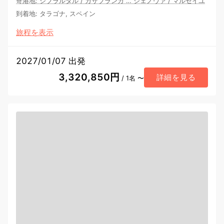
寄港地
:
ジブラルタル
/
カサブランカ
…
ジェノヴァ
/
マルセイユ
到着地
:
タラゴナ, スペイン
旅程を表示
2027/01/07 出発
3,320,850円
詳細を見る
/ 1名 〜