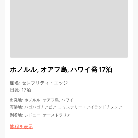
ホノルル, オアフ島, ハワイ発 17泊
船名
:
セレブリティ・エッジ
日数
:
17泊
出発地
:
ホノルル, オアフ島, ハワイ
寄港地
:
パゴパゴ
/
アピア
…
ミステリー・アイランド
/
ヌメア
到着地
:
シドニー, オーストラリア
旅程を表示