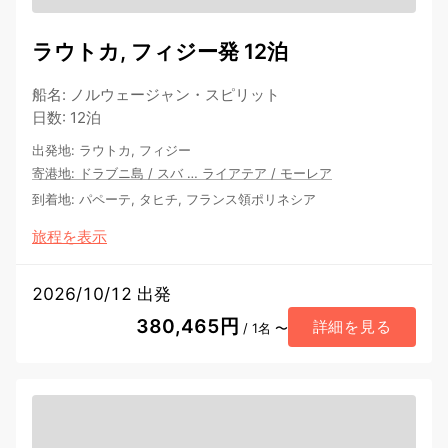
ラウトカ, フィジー発 12泊
船名
:
ノルウェージャン・スピリット
日数
:
12泊
出発地
:
ラウトカ, フィジー
寄港地
:
ドラブニ島
/
スバ
…
ライアテア
/
モーレア
到着地
:
パペーテ, タヒチ, フランス領ポリネシア
旅程を表示
2026/10/12 出発
380,465円
詳細を見る
/ 1名 〜