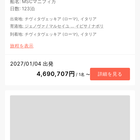
船名
:
MSCマニフィカ
日数
:
123泊
出発地
:
チヴィタヴェッキア (ローマ), イタリア
寄港地
:
ジェノヴァ
/
マルセイユ
…
イビサ
/
ナポリ
到着地
:
チヴィタヴェッキア (ローマ), イタリア
旅程を表示
2027/01/04 出発
4,690,707円
詳細を見る
/ 1名 〜