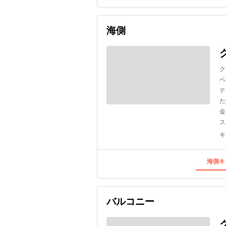
海側
ク
ベ
テ
た
金
ス
キ
海側キ
バルコニー