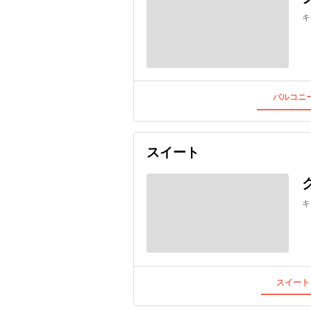
キ
バルコニー
スイート
キ
スイート