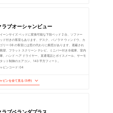
クラブオーシャンビュー
イーンサイズ ベッドに変換可能な下段ベッド 2 台、ソファー
ッド付きの客室もあります、デスク、パノラマ ウィンドウ、カ
ゴリー 08 の客室には窓の代わりに舷窓があります、遮蔽され
眺望、フラット スクリーン テレビ、ミニバー付き冷蔵庫、室内
庫、ハンド ヘア ドライヤー、直通電話とボイスメール、サーモ
タット制御のエアコン、143 平方フィート。
ャビンコード
:
04
ャビンを全て見る (5件)
クラブベランダプラス