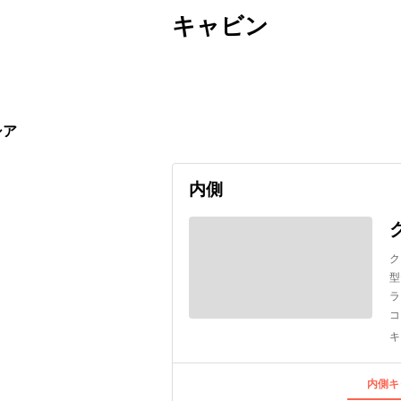
キャビン
出発日
利用者数
2027/01/23
シア
内側
ク
型
ラ
コ
キ
内側キ