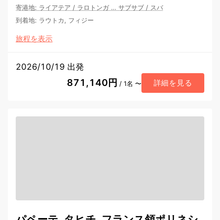
寄港地
:
ライアテア
/
ラロトンガ
…
サブサブ
/
スバ
到着地
:
ラウトカ, フィジー
旅程を表示
2026/10/19 出発
871,140円
詳細を見る
/ 1名 〜
パペーテ, タヒチ, フランス領ポリネシ