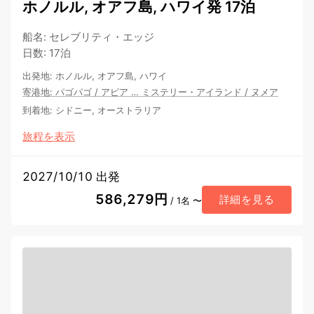
ホノルル, オアフ島, ハワイ発 17泊
船名
:
セレブリティ・エッジ
日数
:
17泊
出発地
:
ホノルル, オアフ島, ハワイ
寄港地
:
パゴパゴ
/
アピア
…
ミステリー・アイランド
/
ヌメア
到着地
:
シドニー, オーストラリア
旅程を表示
2027/10/10 出発
586,279円
詳細を見る
/ 1名 〜