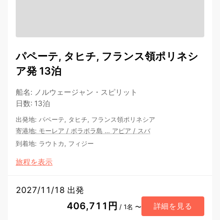
パペーテ, タヒチ, フランス領ポリネシ
ア発 13泊
船名
:
ノルウェージャン・スピリット
日数
:
13泊
出発地
:
パペーテ, タヒチ, フランス領ポリネシア
寄港地
:
モーレア
/
ボラボラ島
…
アピア
/
スバ
到着地
:
ラウトカ, フィジー
旅程を表示
2027/11/18 出発
406,711円
詳細を見る
/ 1名 〜