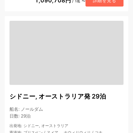
1,090,708円
詳細を見る
/ 1名 〜
シドニー, オーストラリア発 29泊
船名
:
ノールダム
日数
:
29泊
出発地
:
シドニー, オーストラリア
寄港地
:
ブリスベン
/
ヌメア
…
ナウィリウィリ
/
コナ