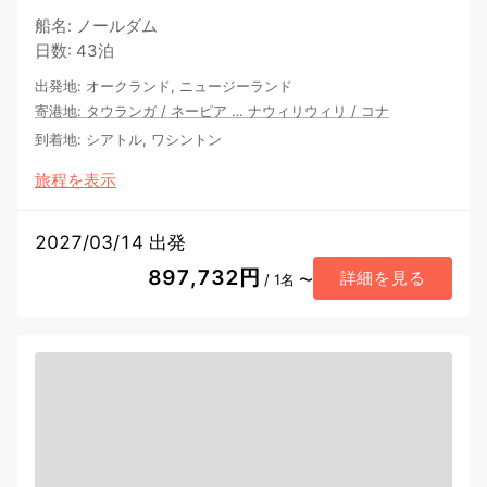
船名
:
ノールダム
日数
:
43泊
出発地
:
オークランド, ニュージーランド
寄港地
:
タウランガ
/
ネーピア
…
ナウィリウィリ
/
コナ
到着地
:
シアトル, ワシントン
旅程を表示
2027/03/14 出発
897,732円
詳細を見る
/ 1名 〜