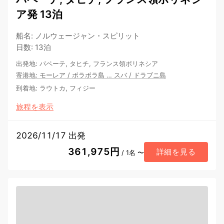
ア発 13泊
船名
:
ノルウェージャン・スピリット
日数
:
13泊
出発地
:
パペーテ, タヒチ, フランス領ポリネシア
寄港地
:
モーレア
/
ボラボラ島
…
スバ
/
ドラブニ島
到着地
:
ラウトカ, フィジー
旅程を表示
2026/11/17 出発
361,975円
詳細を見る
/ 1名 〜