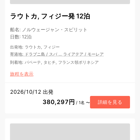
ラウトカ, フィジー発 12泊
船名
:
ノルウェージャン・スピリット
日数
:
12泊
出発地
:
ラウトカ, フィジー
寄港地
:
ドラブニ島
/
スバ
…
ライアテア
/
モーレア
到着地
:
パペーテ, タヒチ, フランス領ポリネシア
旅程を表示
2026/10/12 出発
380,297円
詳細を見る
/ 1名 〜