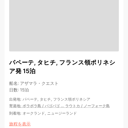
パペーテ, タヒチ, フランス領ポリネシ
ア発 15泊
船名
:
アザマラ・クエスト
日数
:
15泊
出発地
:
パペーテ, タヒチ, フランス領ポリネシア
寄港地
:
ボラボラ島
/
パゴパゴ
…
ラウトカ
/
ノーフォーク島
到着地
:
オークランド, ニュージーランド
旅程を表示