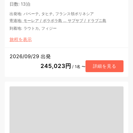
日数
:
13泊
出発地
:
パペーテ, タヒチ, フランス領ポリネシア
寄港地
:
モーレア
/
ボラボラ島
…
サブサブ
/
ドラブニ島
到着地
:
ラウトカ, フィジー
旅程を表示
2026/09/29 出発
245,023円
詳細を見る
/ 1名 〜