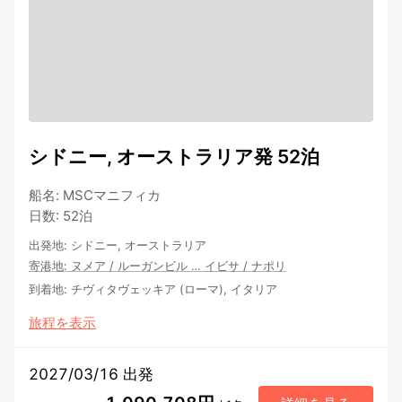
シドニー, オーストラリア発 52泊
船名
:
MSCマニフィカ
日数
:
52泊
出発地
:
シドニー, オーストラリア
寄港地
:
ヌメア
/
ルーガンビル
…
イビサ
/
ナポリ
到着地
:
チヴィタヴェッキア (ローマ), イタリア
旅程を表示
2027/03/16 出発