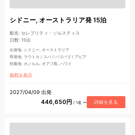
シドニー, オーストラリア発 15泊
船名
:
セレブリティ・ソルスティス
日数
:
15泊
出発地
:
シドニー, オーストラリア
寄港地
:
ラウトカ
/
スバ
/
パゴパゴ
/
アピア
到着地
:
ホノルル, オアフ島, ハワイ
旅程を表示
2027/04/09 出発
446,650円
詳細を見る
/ 1名 〜