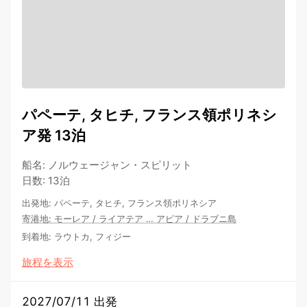
パペーテ, タヒチ, フランス領ポリネシ
ア発 13泊
船名
:
ノルウェージャン・スピリット
日数
:
13泊
出発地
:
パペーテ, タヒチ, フランス領ポリネシア
寄港地
:
モーレア
/
ライアテア
…
アピア
/
ドラブニ島
到着地
:
ラウトカ, フィジー
旅程を表示
2027/07/11 出発