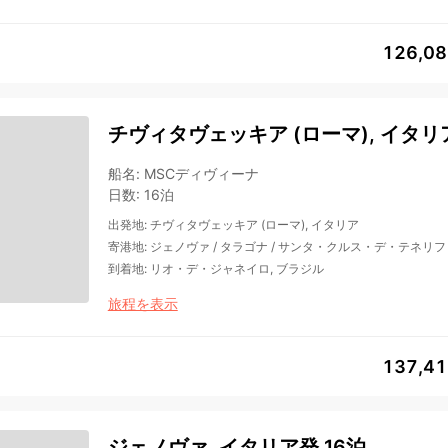
126,0
チヴィタヴェッキア (ローマ), イタリア
船名
:
MSCディヴィーナ
日数
:
16泊
出発地
:
チヴィタヴェッキア (ローマ), イタリア
寄港地
:
ジェノヴァ
/
タラゴナ
/
サンタ・クルス・デ・テネリフ
到着地
:
リオ・デ・ジャネイロ, ブラジル
旅程を表示
137,4
ジェノヴァ, イタリア発 16泊