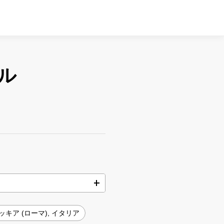
ル
キア (ローマ), イタリア