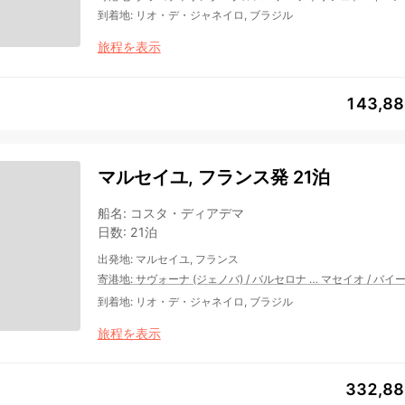
到着地
:
リオ・デ・ジャネイロ, ブラジル
旅程を表示
143,8
マルセイユ, フランス発 21泊
船名
:
コスタ・ディアデマ
日数
:
21泊
出発地
:
マルセイユ, フランス
寄港地
:
サヴォーナ (ジェノバ)
/
バルセロナ
…
マセイオ
/
バイ
到着地
:
リオ・デ・ジャネイロ, ブラジル
旅程を表示
332,8