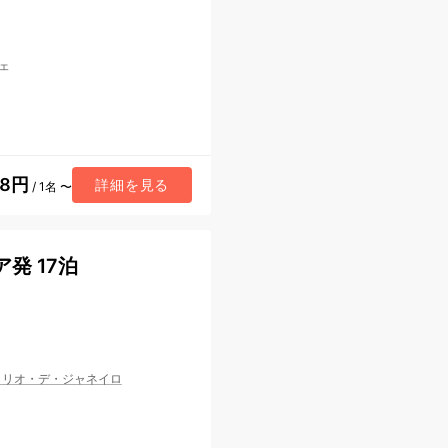
ェ
48円
詳細を見る
/ 1名 〜
発 17泊
/
リオ・デ・ジャネイロ