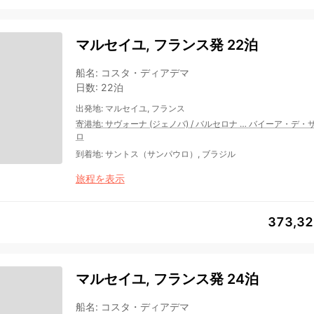
マルセイユ, フランス発 22泊
船名
:
コスタ・ディアデマ
日数
:
22泊
出発地
:
マルセイユ, フランス
寄港地
:
サヴォーナ (ジェノバ)
/
バルセロナ
…
バイーア・デ・
ロ
到着地
:
サントス（サンパウロ）, ブラジル
旅程を表示
373,3
マルセイユ, フランス発 24泊
船名
:
コスタ・ディアデマ