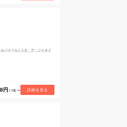
サルバドール
/
リオ・デ・ジャネイ
28円
詳細を見る
/ 1名 〜