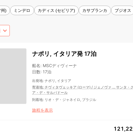
州)
ミンデロ
カディス (セビリア)
カサブランカ
ブジオス
ナポリ, イタリア発 17泊
船名
:
MSCディヴィーナ
日数
:
17泊
出発地
:
ナポリ, イタリア
寄港地
:
チヴィタヴェッキア (ローマ)
/
ジェノヴァ
…
サンタ・
ア・デ・サルバドール
到着地
:
リオ・デ・ジャネイロ, ブラジル
旅程を表示
121,2