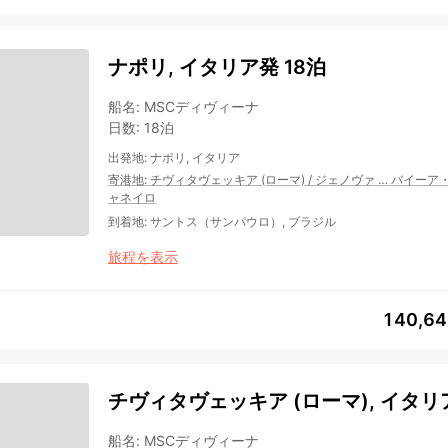
ナポリ, イタリア発 18泊
船名
:
MSCディヴィーナ
日数
:
18泊
出発地
:
ナポリ, イタリア
寄港地
:
チヴィタヴェッキア (ローマ)
/
ジェノヴァ
…
バイーア
ャネイロ
到着地
:
サントス（サンパウロ）, ブラジル
旅程を表示
140,6
チヴィタヴェッキア (ローマ), イタリア
船名
:
MSCディヴィーナ