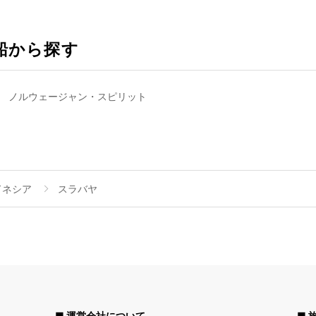
船から探す
ノルウェージャン・スピリット
ドネシア
スラバヤ
■ 運営会社について
■ 