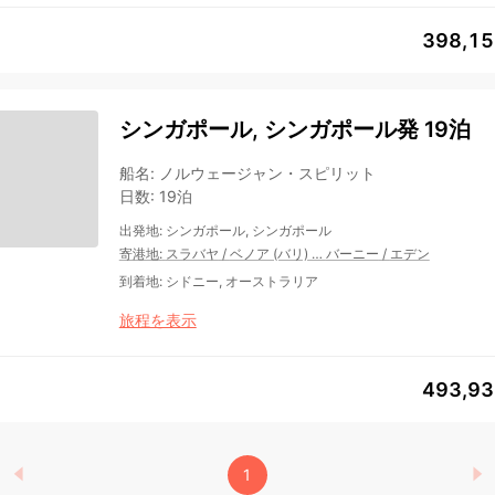
398,1
シンガポール, シンガポール発 19泊
船名
:
ノルウェージャン・スピリット
日数
:
19泊
出発地
:
シンガポール, シンガポール
寄港地
:
スラバヤ
/
ベノア (バリ)
…
バーニー
/
エデン
到着地
:
シドニー, オーストラリア
旅程を表示
493,9
1