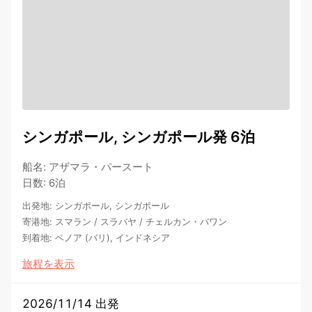
シンガポール, シンガポール発 6泊
船名
:
アザマラ・パースート
日数
:
6泊
出発地
:
シンガポール, シンガポール
寄港地
:
スマラン
/
スラバヤ
/
チェルカン・バワン
到着地
:
ベノア (バリ), インドネシア
旅程を表示
2026/11/14 出発