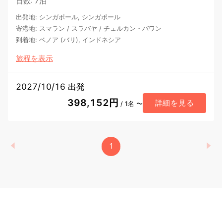
日数
:
7泊
出発地
:
シンガポール, シンガポール
寄港地
:
スマラン
/
スラバヤ
/
チェルカン・バワン
到着地
:
ベノア (バリ), インドネシア
旅程を表示
2027/10/16 出発
398,152円
詳細を見る
/ 1名 〜
1