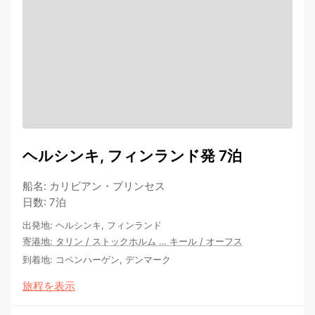
ヘルシンキ, フィンランド発 7泊
船名
:
カリビアン・プリンセス
日数
:
7泊
出発地
:
ヘルシンキ, フィンランド
寄港地
:
タリン
/
ストックホルム
…
キール
/
オーフス
到着地
:
コペンハーゲン, デンマーク
旅程を表示