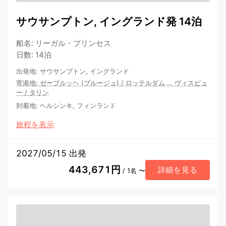
サウサンプトン, イングランド発 14泊
船名
:
リーガル・プリンセス
日数
:
14泊
出発地
:
サウサンプトン, イングランド
寄港地
:
ゼーブルッヘ (ブルージュ)
/
ロッテルダム
…
ヴィスビュ
ー
/
タリン
到着地
:
ヘルシンキ, フィンランド
旅程を表示
2027/05/15 出発
443,671円
詳細を見る
/ 1名 〜