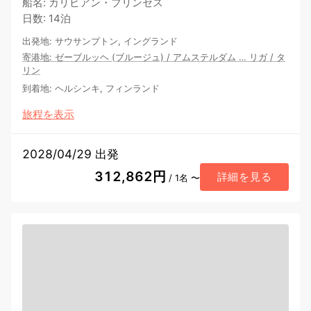
船名
:
カリビアン・プリンセス
日数
:
14泊
出発地
:
サウサンプトン, イングランド
寄港地
:
ゼーブルッヘ (ブルージュ)
/
アムステルダム
…
リガ
/
タ
リン
到着地
:
ヘルシンキ, フィンランド
旅程を表示
2028/04/29 出発
312,862円
詳細を見る
/ 1名 〜