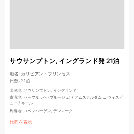
サウサンプトン, イングランド発 21泊
船名
:
カリビアン・プリンセス
日数
:
21泊
出発地
:
サウサンプトン, イングランド
寄港地
:
ゼーブルッヘ (ブルージュ)
/
アムステルダム
…
ヴィスビ
ュー
/
キール
到着地
:
コペンハーゲン, デンマーク
旅程を表示