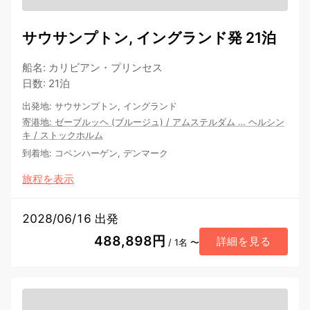
サウサンプトン, イングランド発 21泊
船名
:
カリビアン・プリンセス
日数
:
21泊
出発地
:
サウサンプトン, イングランド
寄港地
:
ゼーブルッヘ (ブルージュ)
/
アムステルダム
…
ヘルシン
キ
/
ストックホルム
到着地
:
コペンハーゲン, デンマーク
旅程を表示
2028/06/16 出発
488,898円
詳細を見る
/ 1名 〜