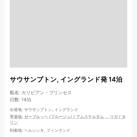
サウサンプトン, イングランド発 14泊
船名
:
カリビアン・プリンセス
日数
:
14泊
出発地
:
サウサンプトン, イングランド
寄港地
:
ゼーブルッヘ (ブルージュ)
/
アムステルダム
…
リガ
/
タ
リン
到着地
:
ヘルシンキ, フィンランド