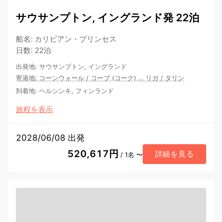
サウサンプトン, イングランド発 22泊
船名
:
カリビアン・プリンセス
日数
:
22泊
出発地
:
サウサンプトン, イングランド
寄港地
:
コーンウォール
/
コーブ (コーク)
…
リガ
/
タリン
到着地
:
ヘルシンキ, フィンランド
旅程を表示
2028/06/08 出発
520,617円
詳細を見る
/ 1名 〜