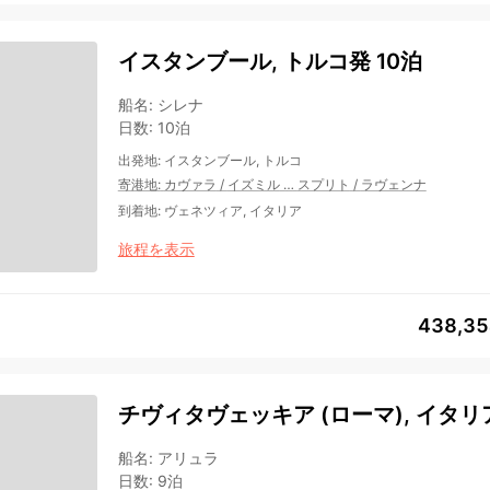
イスタンブール, トルコ発 10泊
船名
:
シレナ
日数
:
10泊
出発地
:
イスタンブール, トルコ
寄港地
:
カヴァラ
/
イズミル
…
スプリト
/
ラヴェンナ
到着地
:
ヴェネツィア, イタリア
旅程を表示
438,3
チヴィタヴェッキア (ローマ), イタリ
船名
:
アリュラ
日数
:
9泊