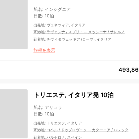
船名
:
インシグニア
日数
:
10泊
出発地
:
ヴェネツィア, イタリア
寄港地
:
ラヴェンナ
/
スプリト
…
メッシーナ
/
サレルノ
到着地
:
チヴィタヴェッキア (ローマ), イタリア
旅程を表示
493,8
トリエステ, イタリア発 10泊
船名
:
アリュラ
日数
:
10泊
出発地
:
トリエステ, イタリア
寄港地
:
コペル
/
ドゥブロヴニク
…
カターニア
/
バレッタ
到着地
:
バルセロナ, スペイン