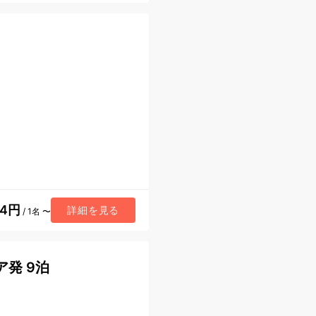
54円
詳細を見る
/ 1名 〜
ア発 9泊