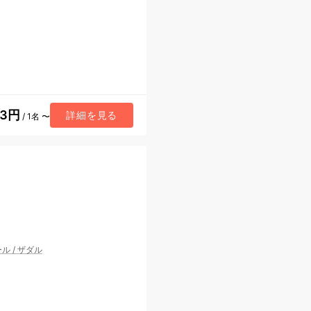
23円
詳細を見る
/ 1名 〜
ール
/
ザダル