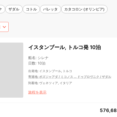
ク
ザダル
コトル
バレッタ
カタコロン (オリンピア)
イスタンブール, トルコ発 10泊
船名
:
シレナ
日数
:
10泊
出発地
:
イスタンブール, トルコ
寄港地
:
ボズジャアダ
/
ミコノス
…
ドゥブロヴニク
/
ザダル
到着地
:
ヴェネツィア, イタリア
旅程を表示
576,6