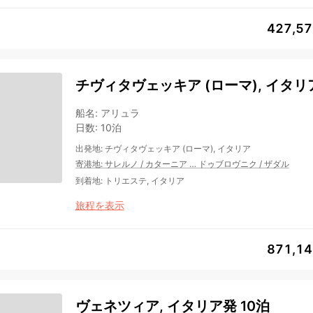
427,5
チヴィタヴェッキア (ローマ), イタリア
船名
:
アリュラ
日数
:
10泊
出発地
:
チヴィタヴェッキア (ローマ), イタリア
寄港地
:
サレルノ
/
カターニア
…
ドゥブロヴニク
/
ザダル
到着地
:
トリエステ, イタリア
旅程を表示
871,1
ヴェネツィア, イタリア発 10泊