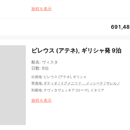
旅程を表示
691,4
ピレウス (アテネ), ギリシャ発 9泊
船名
:
ヴィスタ
日数
:
9泊
出発地
:
ピレウス (アテネ), ギリシャ
寄港地
:
ギティオ
/
イグメニツァ
…
メッシーナ
/
サレルノ
到着地
:
チヴィタヴェッキア (ローマ), イタリア
旅程を表示