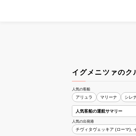
イグメニツァのク
人気の客船
アリュラ
マリーナ
シレ
人気客船の運航サマリー
人気の出発港
チヴィタヴェッキア (ローマ),