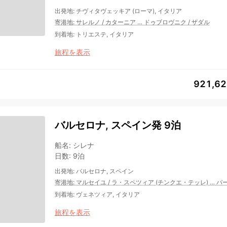
出発地
:
チヴィタヴェッキア (ローマ), イタリア
寄港地
:
サレルノ
/
カターニア
…
ドゥブロヴニク
/
ザダル
到着地
:
トリエステ, イタリア
旅程を表示
921,6
バルセロナ, スペイン発 9泊
船名
:
シレナ
日数
:
9泊
出発地
:
バルセロナ, スペイン
寄港地
:
マルセイユ
/
ラ・スペツィア (チンクエ・テッレ)
…
バ
到着地
:
ヴェネツィア, イタリア
旅程を表示