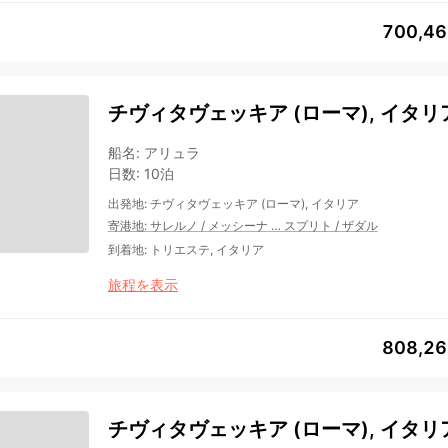
700,4
チヴィタヴェッキア (ローマ), イタリア
船名
:
アリュラ
日数
:
10泊
出発地
:
チヴィタヴェッキア (ローマ), イタリア
寄港地
:
サレルノ
/
メッシーナ
…
スプリト
/
ザダル
到着地
:
トリエステ, イタリア
旅程を表示
808,2
チヴィタヴェッキア (ローマ), イタリア