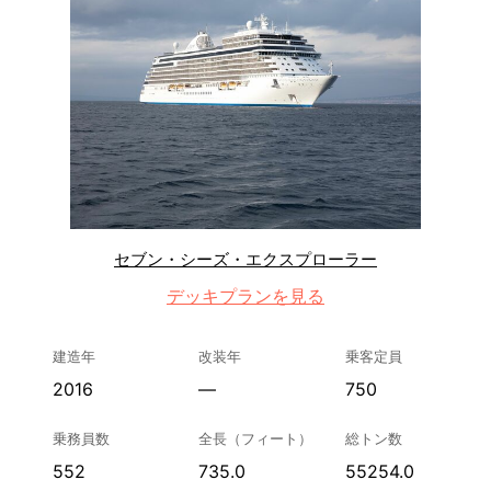
セブン・シーズ・エクスプローラー
デッキプランを見る
建造年
改装年
乗客定員
2016
—
750
乗務員数
全長（フィート）
総トン数
552
735.0
55254.0