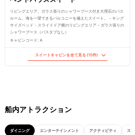
リビングエリア、ガラス張りのシャワーブース付き大理石のバス
ルーム、海を一望できるバルコニーを備えたスイート。 - キング
サイズベッド - スライドドア横のリビングエリア - ガラス張りの
シャワーブース（バスタブなし）
キャビンコード
:
A
スイートキャビンを全て見る (15件)
船内アトラクション
ダイニング
エンターテインメント
アクティビティ
スパ