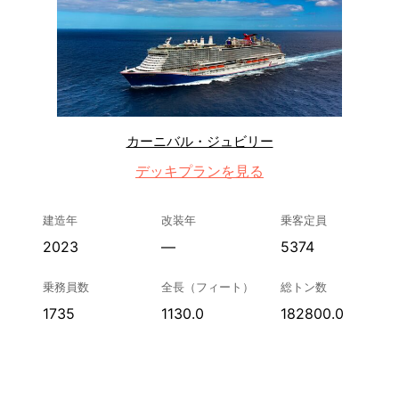
カーニバル・ジュビリー
デッキプランを見る
建造年
改装年
乗客定員
2023
—
5374
乗務員数
全長（フィート）
総トン数
1735
1130.0
182800.0