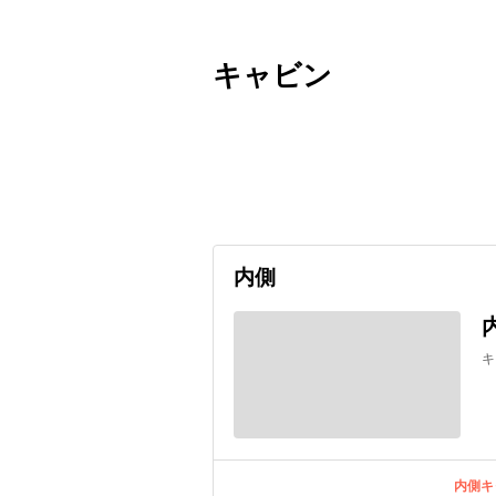
キャビン
出発日
利用者数
undefined
内側
キ
内側キ