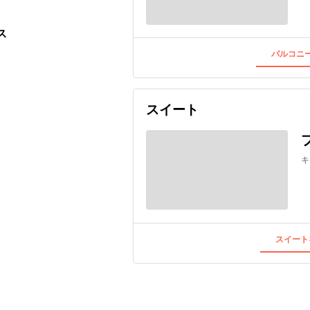
ス
バルコニー
スイート
キ
スイート