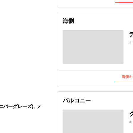
海側
キ
海側キ
バルコニー
バーグレーズ), フ
キ