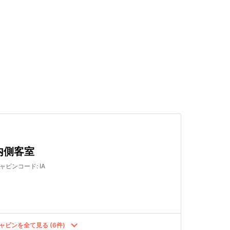
検索する
内側客室
ャビンコード
:
IA
ャビンを全て見る (6件)