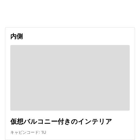
出発日
利用者数
undefined
内側
仮想バルコニー付きのインテリア
キャビンコード
:
1U