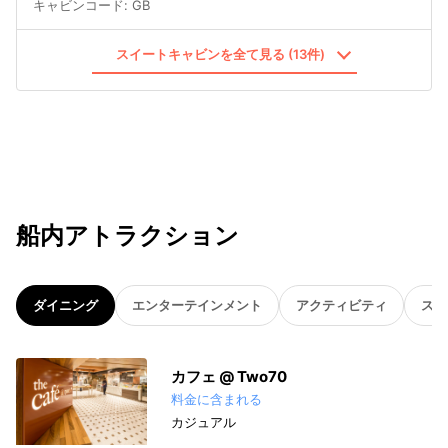
キャビンコード
:
GB
スイートキャビンを全て見る (13件)
船内アトラクション
ダイニング
エンターテインメント
アクティビティ
スパ
カフェ @ Two70
料金に含まれる
カジュアル