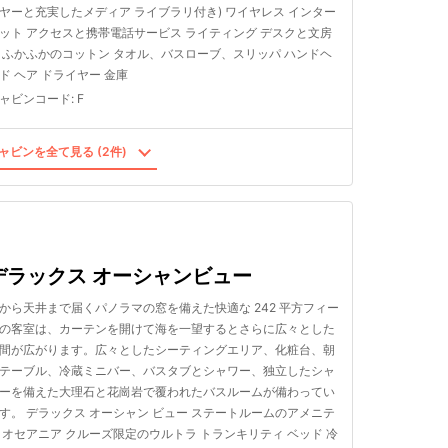
ヤーと充実したメディア ライブラリ付き) ワイヤレス インター
ット アクセスと携帯電話サービス ライティング デスクと文房
 ふかふかのコットン タオル、バスローブ、スリッパ ハンドヘ
ド ヘア ドライヤー 金庫
ャビンコード
:
F
ャビンを全て見る (2件)
デラックス オーシャンビュー
から天井まで届くパノラマの窓を備えた快適な 242 平方フィー
の客室は、カーテンを開けて海を一望するとさらに広々とした
間が広がります。広々としたシーティングエリア、化粧台、朝
テーブル、冷蔵ミニバー、バスタブとシャワー、独立したシャ
ーを備えた大理石と花崗岩で覆われたバスルームが備わってい
す。 デラックス オーシャン ビュー ステートルームのアメニテ
 オセアニア クルーズ限定のウルトラ トランキリティ ベッド 冷