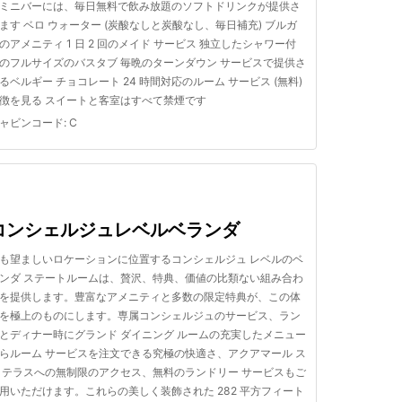
ミニバーには、毎日無料で飲み放題のソフトドリンクが提供さ
ます ベロ ウォーター (炭酸なしと炭酸なし、毎日補充) ブルガ
のアメニティ 1 日 2 回のメイド サービス 独立したシャワー付
のフルサイズのバスタブ 毎晩のターンダウン サービスで提供さ
るベルギー チョコレート 24 時間対応のルーム サービス (無料)
徴を見る スイートと客室はすべて禁煙です
ャビンコード
:
C
コンシェルジュレベルベランダ
も望ましいロケーションに位置するコンシェルジュ レベルのベ
ンダ ステートルームは、贅沢、特典、価値の比類ない組み合わ
を提供します。豊富なアメニティと多数の限定特典が、この体
を極上のものにします。専属コンシェルジュのサービス、ラン
とディナー時にグランド ダイニング ルームの充実したメニュー
らルーム サービスを注文できる究極の快適さ、アクアマール ス
 テラスへの無制限のアクセス、無料のランドリー サービスもご
用いただけます。これらの美しく装飾された 282 平方フィート