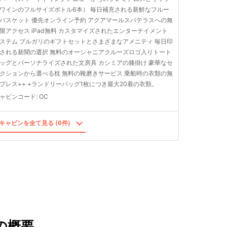
ワインのフルサイズボトル6本） 毎日補充される新鮮なフルー
バスケット 優先オンライン予約 アクアマールスパテラスへの無
限アクセス iPad無料 カスタマイズされたエンターテイメント
ステム ブルガリのギフトセットとさまざまなアメニティ 毎日印
される新聞の選択 無料のオーシャニアクルーズロゴ入りトート
ッグとパーソナライズされた文房具 カシミアの膝掛け 豪華なセ
クションから選べる枕 無料の靴磨きサービス 乗船時の衣類の無
プレス++ +ランドリーバッグ1枚につき最大20着の衣類。
ャビンコード
:
OC
キャビンを全て見る (6件)
の概要