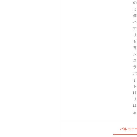
の
ミ
備
ハ
す
リ
も
専
ン
ス
ラ
パ
す
ト
け
リ
は
キ
バルコニー