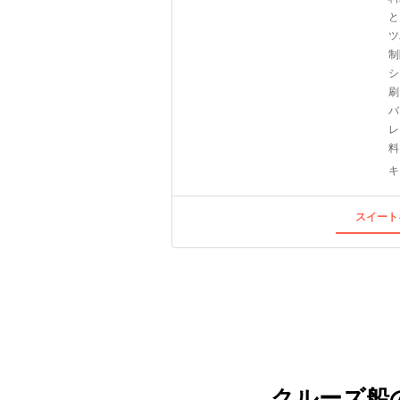
と
ツ
制
シ
刷
バ
レ
料
キ
スイート
クルーズ船