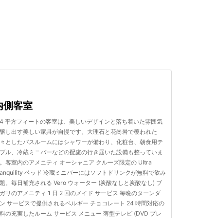
検索する
内側客室
74 平方フィートの客室は、美しいデザインと落ち着いた雰囲気
醸し出す美しい家具が自慢です。大理石と花崗岩で覆われた
々としたバスルームにはシャワーが備わり、化粧台、朝食用テ
ブル、冷蔵ミニバーなどの配慮の行き届いた設備も整っていま
。客室内のアメニティ オーシャニア クルーズ限定の Ultra
ranquility ベッド 冷蔵ミニバーにはソフトドリンクが無料で飲み
題。毎日補充される Vero ウォーター (炭酸なしと炭酸なし) ブ
ガリのアメニティ 1 日 2 回のメイド サービス 毎晩のターンダ
ン サービスで提供されるベルギー チョコレート 24 時間対応の
料の充実したルーム サービス メニュー 薄型テレビ (DVD プレ