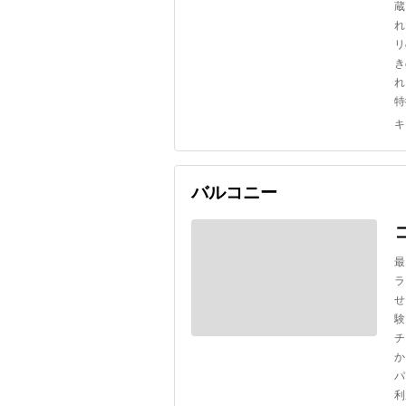
蔵
れ
リ
き
れ
特
キ
バルコニー
最
ラ
せ
験
チ
か
パ
利