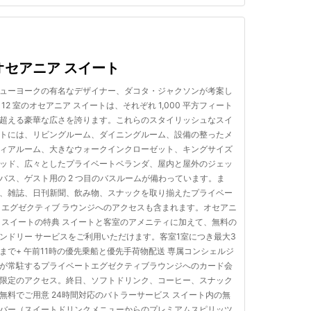
オセアニア スイート
ューヨークの有名なデザイナー、ダコタ・ジャクソンが考案し
 12 室のオセアニア スイートは、それぞれ 1,000 平方フィート
超える豪華な広さを誇ります。これらのスタイリッシュなスイ
トには、リビングルーム、ダイニングルーム、設備の整ったメ
ィアルーム、大きなウォークインクローゼット、キングサイズ
ッド、広々としたプライベートベランダ、屋内と屋外のジェッ
バス、ゲスト用の 2 つ目のバスルームが備わっています。ま
、雑誌、日刊新聞、飲み物、スナックを取り揃えたプライベー
 エグゼクティブ ラウンジへのアクセスも含まれます。オセアニ
 スイートの特典 スイートと客室のアメニティに加えて、無料の
ンドリー サービスをご利用いただけます。客室1室につき最大3
まで+ 午前11時の優先乗船と優先手荷物配送 専属コンシェルジ
が常駐するプライベートエグゼクティブラウンジへのカード会
限定のアクセス。終日、ソフトドリンク、コーヒー、スナック
無料でご用意 24時間対応のバトラーサービス スイート内の無
バー（スイートドリンクメニューからのプレミアムスピリッツ