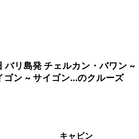
日 バリ島発 チェルカン・バワン ~
イゴン ~ サイゴン...のクルーズ
キャビン