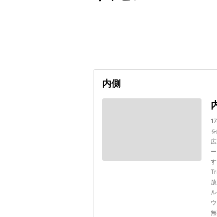
出発日
利用者数
undefined
内側
1
を
広
ー
す
T
放
ル
ウ
無