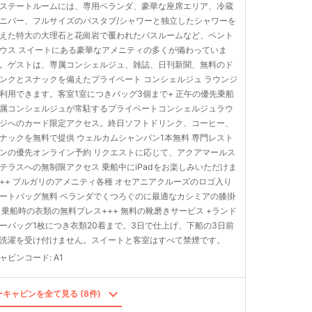
ステートルームには、専用ベランダ、豪華な座席エリア、冷蔵
ニバー、フルサイズのバスタブ/シャワーと独立したシャワーを
えた特大の大理石と花崗岩で覆われたバスルームなど、ペント
ウス スイートにある豪華なアメニティの多くが備わっていま
。ゲストは、専属コンシェルジュ、雑誌、日刊新聞、無料のド
ンクとスナックを備えたプライベート コンシェルジュ ラウンジ
利用できます。客室1室につきバッグ3個まで+ 正午の優先乗船
属コンシェルジュが常駐するプライベートコンシェルジュラウ
ジへのカード限定アクセス。終日ソフトドリンク、コーヒー、
ナックを無料で提供 ウェルカムシャンパン1本無料 専門レスト
ンの優先オンライン予約 リクエストに応じて、アクアマールス
テラスへの無制限アクセス 乗船中にiPadをお楽しみいただけま
++ ブルガリのアメニティ各種 オセアニアクルーズのロゴ入り
ートバッグ無料 ベランダでくつろぐのに最適なカシミアの膝掛
 乗船時の衣類の無料プレス+++ 無料の靴磨きサービス +ランド
ーバッグ1枚につき衣類20着まで。3日で仕上げ、下船の3日前
洗濯を受け付けません。スイートと客室はすべて禁煙です。
ャビンコード
:
A1
キャビンを全て見る (8件)