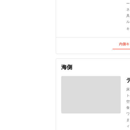
ー
ネ
具
ル
キ
内側キ
海側
床
ト
空
食
ワ
ま
ィ