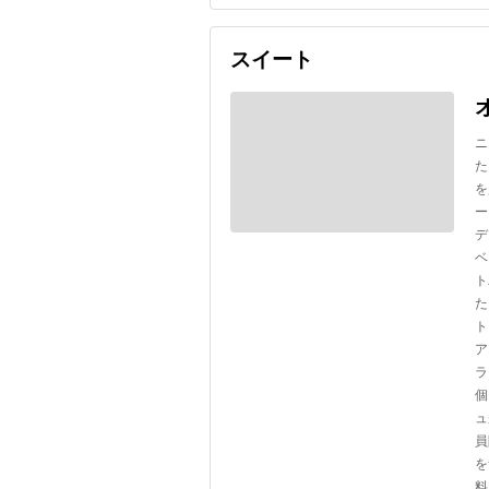
スイート
ニ
た
を
ー
デ
ベ
ト
た
ト
ア
ラ
個
ュ
員
を
料