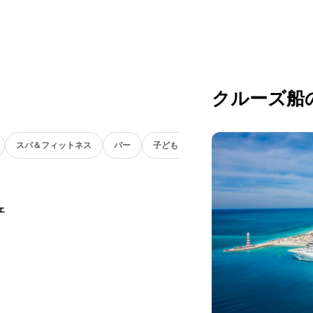
クルーズ船
スパ＆フィットネス
バー
子ども向け
ェ