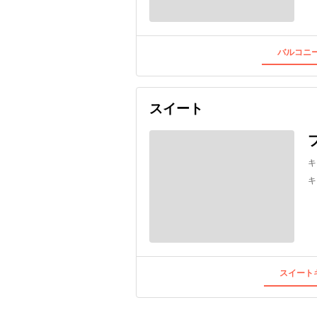
バルコニー
スイート
キ
キ
スイートキ