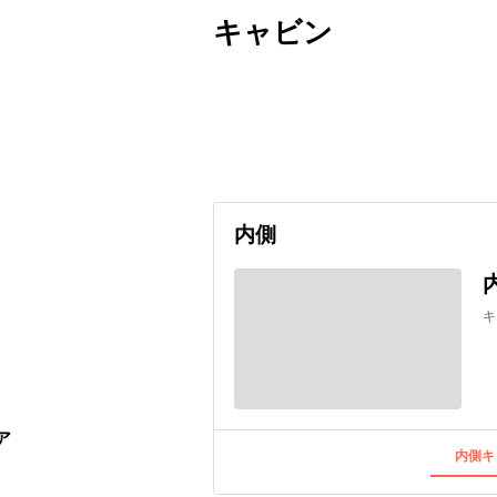
キャビン
出発日
利用者数
2026/09/07
内側
キ
ア
内側キ