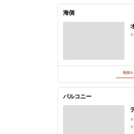
海側
キ
海側キ
バルコニー
キ
キ