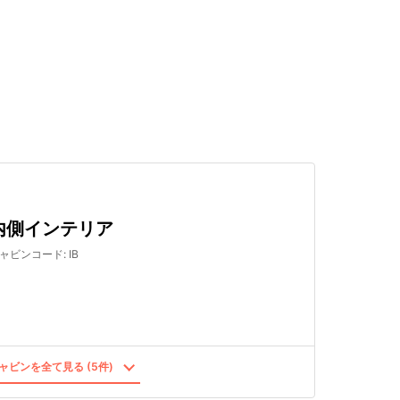
検索する
内側インテリア
ャビンコード
:
IB
ャビンを全て見る (5件)