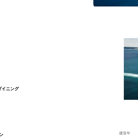
ダイニング
建造年
ン