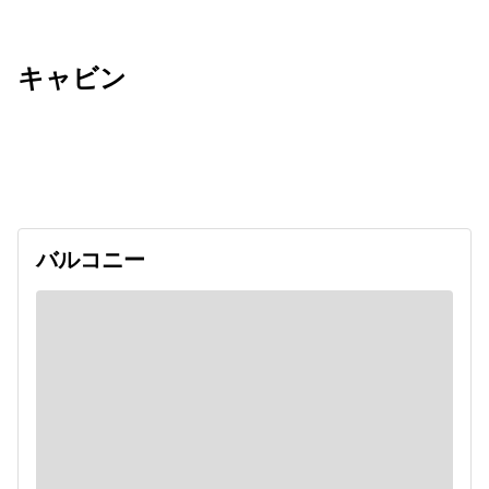
キャビン
出発日
利用者数
undefined
バルコニー