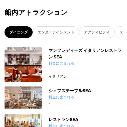
船内アトラクション
ダイニング
エンターテインメント
アクティビティ
スパ
マンフレディーズ イタリアンレストラ
ン SEA
料金に含まれる
-
イタリアン
シェフズテーブルSEA
料金に含まれる
-
レストランSEA
料金に含まれる