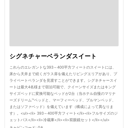
シグネチャーベランダスイート
これらのエレガントな393～400平方フィートのスイートには、
床から天井まで続くガラス扉を備えたリビングエリアがあり、プ
ライベートベランダを見渡すことができます。シグネチャースイ
ートは最大4名様まで宿泊可能で、クイーンサイズまたはキング
サイズベッドに変換可能なベッドが2台（当ホテル自慢のマリナ
ーズドリーム™ベッドと、マーフィーベッド、プルマンベッド、
またはソファベッド）を備えています（構成によって異なりま
す）。<ul><li> 393～400平方フィート</li><li>フルサイズのジ
ェットバス</li><li>冷蔵庫</li><li>双眼鏡セット</li></ul>
キャビンコード
:
GA