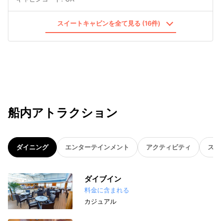
スイートキャビンを全て見る (16件)
船内アトラクション
ダイニング
エンターテインメント
アクティビティ
スパ
ダイブイン
料金に含まれる
カジュアル