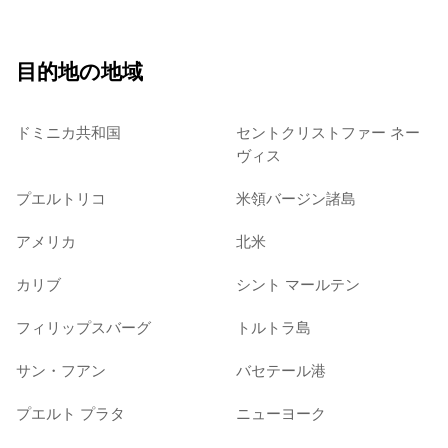
目的地の地域
ドミニカ共和国
セントクリストファー ネー
ヴィス
プエルトリコ
米領バージン諸島
アメリカ
北米
カリブ
シント マールテン
フィリップスバーグ
トルトラ島
サン・フアン
バセテール港
プエルト プラタ
ニューヨーク