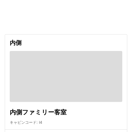
出発日
利用者数
2026/11/09
内側
内側ファミリー客室
キャビンコード
:
I4