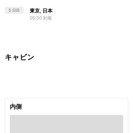
5 日目
東京, 日本
05:30 到着
キャビン
出発日
利用者数
undefined
内側