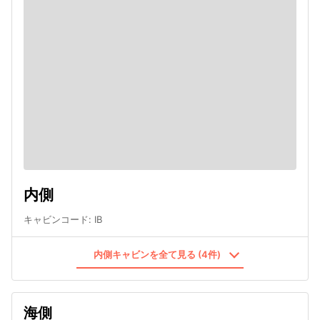
内側
キャビンコード
:
IB
内側キャビンを全て見る (4件)
海側