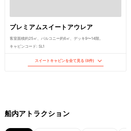
プレミアムスイートアウレア
客室面積約25㎡、バルコニー約6㎡、デッキ9〜14階。
キャビンコード
:
SL1
スイートキャビンを全て見る (8件)
船内アトラクション