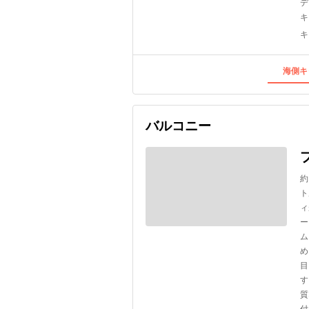
デ
キ
キ
海側キ
バルコニー
約
ト
ィ
ー
ム
め
目
す
質
付