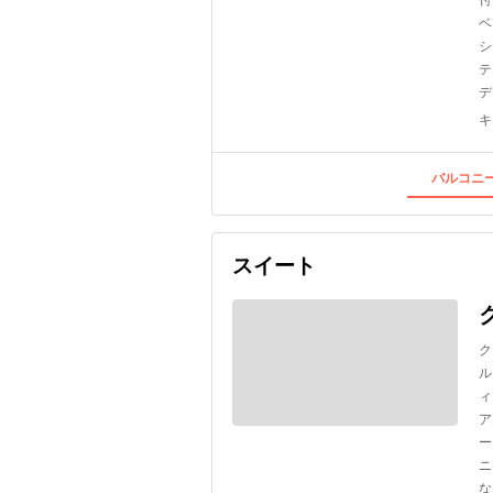
ベ
シ
テ
デ
キ
バルコニー
スイート
ク
ル
ィ
ア
ー
ニ
な