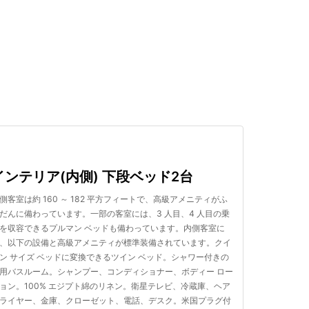
検索する
インテリア(内側) 下段ベッド2台
側客室は約 160 ～ 182 平方フィートで、高級アメニティがふ
だんに備わっています。一部の客室には、3 人目、4 人目の乗
を収容できるプルマン ベッドも備わっています。内側客室に
、以下の設備と高級アメニティが標準装備されています。クイ
ン サイズ ベッドに変換できるツイン ベッド。シャワー付きの
用バスルーム。シャンプー、コンディショナー、ボディー ロー
ョン。100% エジプト綿のリネン。衛星テレビ、冷蔵庫、ヘア
ライヤー、金庫、クローゼット、電話、デスク。米国プラグ付