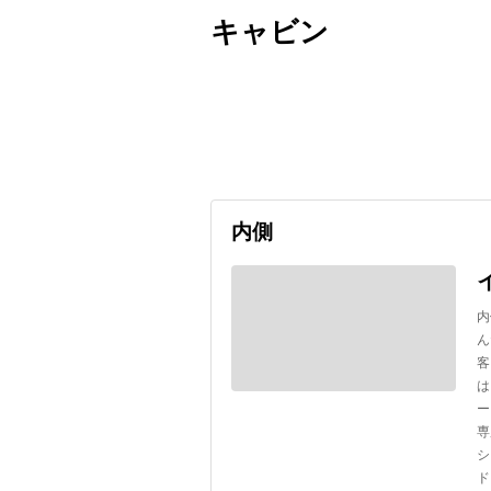
キャビン
出発日
利用者数
2026/09/12
内側
内
ん
客
は
ー
専
シ
ド