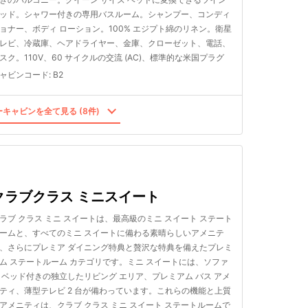
ッド。シャワー付きの専用バスルーム。シャンプー、コンディ
ョナー、ボディ ローション。100% エジプト綿のリネン。衛星
レビ、冷蔵庫、ヘアドライヤー、金庫、クローゼット、電話、
スク。110V、60 サイクルの交流 (AC)、標準的な米国プラグ
ャビンコード
:
B2
キャビンを全て見る (8件)
クラブクラス ミニスイート
ラブ クラス ミニ スイートは、最高級のミニ スイート ステート
ームと、すべてのミニ スイートに備わる素晴らしいアメニテ
、さらにプレミア ダイニング特典と贅沢な特典を備えたプレミ
ム ステートルーム カテゴリです。ミニ スイートには、ソファ
 ベッド付きの独立したリビング エリア、プレミアム バス アメ
ティ、薄型テレビ 2 台が備わっています。これらの機能と上質
アメニティは、クラブ クラス ミニ スイート ステートルームで