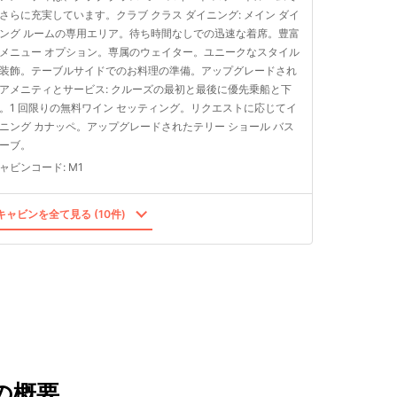
さらに充実しています。クラブ クラス ダイニング: メイン ダイ
ング ルームの専用エリア。待ち時間なしでの迅速な着席。豊富
メニュー オプション。専属のウェイター。ユニークなスタイル
装飾。テーブルサイドでのお料理の準備。アップグレードされ
アメニティとサービス: クルーズの最初と最後に優先乗船と下
。1 回限りの無料ワイン セッティング。リクエストに応じてイ
ニング カナッペ。アップグレードされたテリー ショール バス
ーブ。
ャビンコード
:
M1
ャビンを全て見る (10件)
の概要