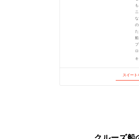
も
ニ
な
の
た
船
ブ
ロ
キ
スイートキ
クルーズ船