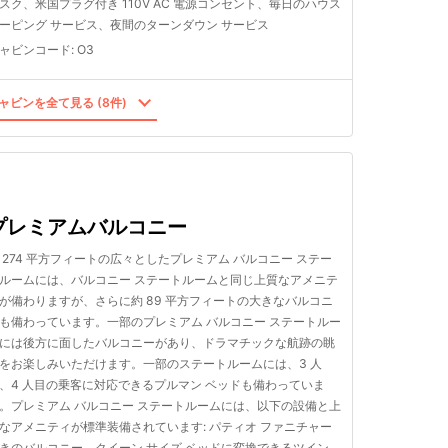
スク、米国プラグ付き 110V AC 電源コンセント、毎日のハウス
ーピング サービス、夜間のターンダウン サービス
ャビンコード
:
O3
ャビンを全て見る (8件)
プレミアムバルコニー
 274 平方フィートの広々としたプレミアム バルコニー ステー
ルームには、バルコニー ステートルームと同じ上質なアメニテ
が備わりますが、さらに約 89 平方フィートの大きなバルコニ
も備わっています。一部のプレミアム バルコニー ステートルー
には後方に面したバルコニーがあり、ドラマチックな航跡の眺
をお楽しみいただけます。一部のステートルームには、3 人
、4 人目の乗客に対応できるプルマン ベッドも備わっていま
。プレミアム バルコニー ステートルームには、以下の設備と上
なアメニティが標準装備されています: パティオ ファニチャー
きのバルコニー。クイーン サイズ ベッドに変換できるツイン