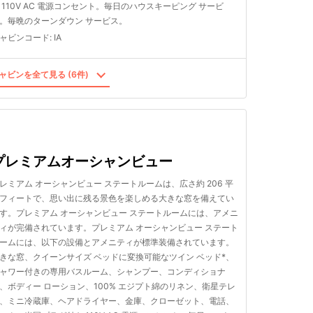
 110V AC 電源コンセント。毎日のハウスキーピング サービ
。毎晩のターンダウン サービス。
ャビンコード
:
IA
ャビンを全て見る (6件)
プレミアムオーシャンビュー
レミアム オーシャンビュー ステートルームは、広さ約 206 平
フィートで、思い出に残る景色を楽しめる大きな窓を備えてい
す。プレミアム オーシャンビュー ステートルームには、アメニ
ィが完備されています。プレミアム オーシャンビュー ステート
ームには、以下の設備とアメニティが標準装備されています。
きな窓、クイーンサイズ ベッドに変換可能なツイン ベッド*、
ャワー付きの専用バスルーム、シャンプー、コンディショナ
、ボディー ローション、100% エジプト綿のリネン、衛星テレ
、ミニ冷蔵庫、ヘアドライヤー、金庫、クローゼット、電話、