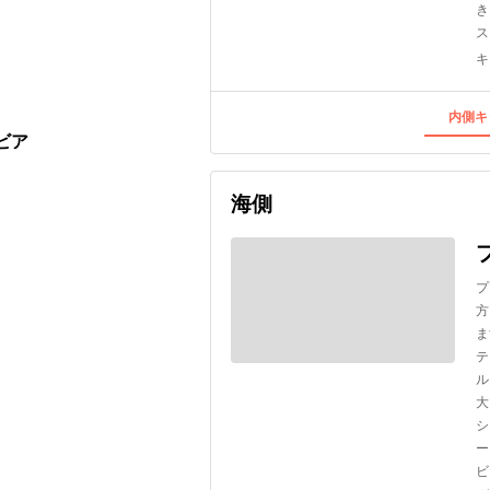
き
ス
キ
内側キ
ビア
海側
プ
方
ま
テ
ル
大
シ
ー
ビ