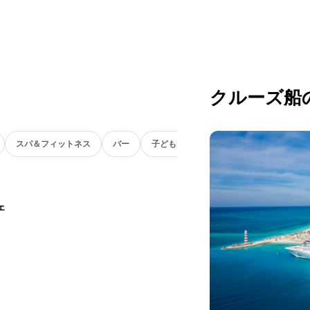
クルーズ船
スパ＆フィットネス
バー
子ども向け
ェ