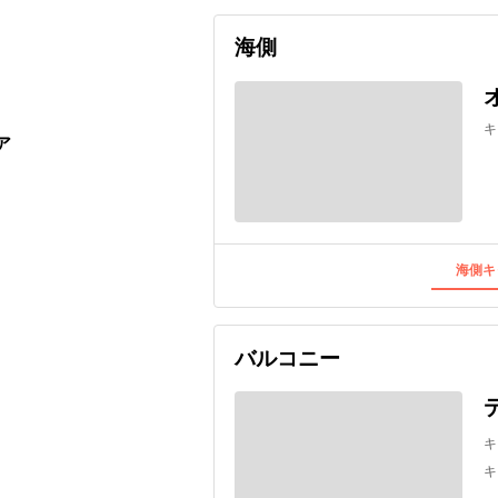
海側
キ
ア
海側キ
バルコニー
キ
キ