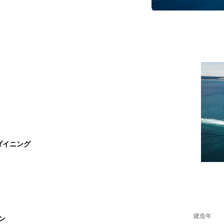
ダイニング
建造年
ン