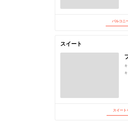
バルコニー
スイート
キ
キ
スイートキ