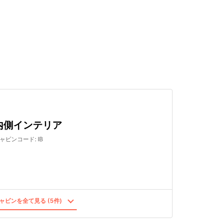
検索する
内側インテリア
ャビンコード
:
IB
ャビンを全て見る (5件)