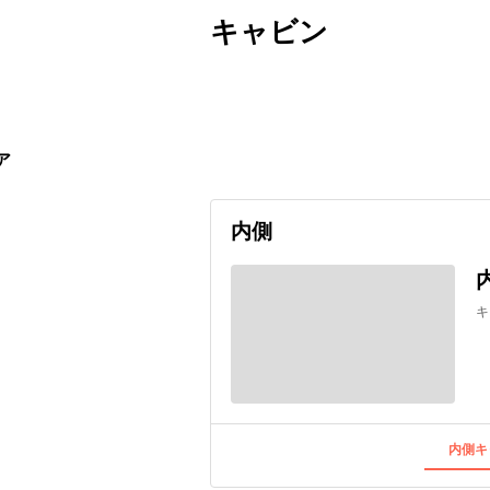
キャビン
出発日
利用者数
2026/09/11
ア
内側
キ
内側キ