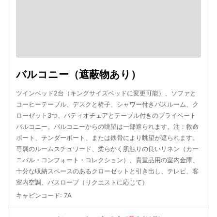
バルコニー（遮蔽物あり）
ツインベッド2台（キングサイズベッドに変更可能）、ソファと
コーヒーテーブル、デスクと椅子、シャワー付きバスルーム、ク
ローゼット3つ、パティオチェアとテーブル付きのプライベート
バルコニー。バルコニーからの眺望は一部遮られます。注：救命
ボート、テンダーボート、または鉄骨により眺望が遮られます。
専属のルームスチュワード、柔らかく肌触りの良いリネン（カー
ニバル・コンフォート・コレクション）、貴重品用の室内金庫、
十分な収納スペースのあるクローゼットと引き出し、テレビ、客
室内空調、バスローブ（リクエストに応じて）
キャビンコード
:
7A