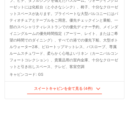
ブ、ビデ、ダブルシンクを備えたバスルーム。ウォークインクロ
ーゼットには化粧台（と小さなシンク）、椅子、十分なクローゼ
ットスペースがあります。プライベートな大型バルコニーにはパ
ティオチェアとテーブルをご用意。優先チェックインと乗船、一
部のスペシャリティレストランでの優先ディナー予約、メインダ
イニングルームの優先時間指定（アーリー、レイト、またはご希
望の時間でのダイニング）、すべての港での優先下船、大型ボト
ルウォーター2本、ピロートップマットレス、バスローブ、専属
ルームスチュワード、柔らかく心地よいリネン（カーニバルコン
フォートコレクション）、貴重品用の室内金庫、十分なクローゼ
ットと引き出しスペース、テレビ、客室空調
キャビンコード
:
GS
スイートキャビンを全て見る (4件)