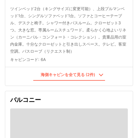
ツインベッド2台（キングサイズに変更可能）、上段プルマンベ
ッド1台、シングルソファベッド1台。ソファとコーヒーテーブ
ル、デスクと椅子。シャワー付きバスルーム。クローゼット3
つ。大きな窓。専属ルームスチュワード。柔らかく心地よいリネ
ン（カーニバル・コンフォート・コレクション）。貴重品用の室
内金庫。十分なクローゼットと引き出しスペース。テレビ。客室
空調。バスローブ（リクエスト制）
キャビンコード
:
6A
海側キャビンを全て見る (2件)
バルコニー