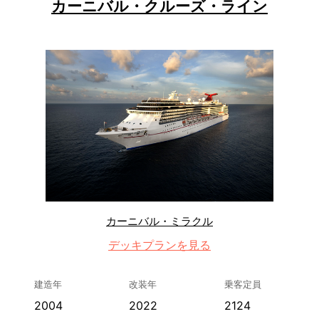
カーニバル・クルーズ・ライン
カーニバル・ミラクル
デッキプランを見る
建造年
改装年
乗客定員
2004
2022
2124