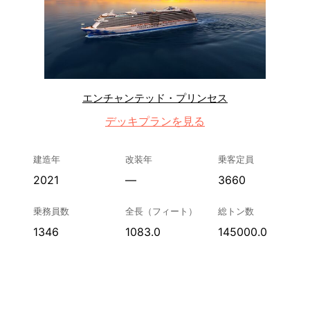
エンチャンテッド・プリンセス
デッキプランを見る
建造年
改装年
乗客定員
2021
—
3660
乗務員数
全長（フィート）
総トン数
1346
1083.0
145000.0