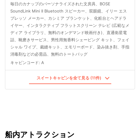
毎日のカナップのパーソナライズされた文房具、BOSE
SoundLink Mini II Bluetooth スピーカー、双眼鏡、イリー エス
プレッソ メーカー、カシミア ブランケット、化粧台とヘアドラ
イヤー、インタラクティブ フラットスクリーン テレビ (広範なメ
ディア ライブラリ、無料のオンデマンド映画付き)、直通衛星電
話、靴磨きサービス、男性用無香料シェービング キット、フェイ
シャル ワイプ、裁縫キット、エモリーボード、染み抜き剤、手指
消毒剤などの必需品、無料のトートバッグ
キャビンコード
:
A
スイートキャビンを全て見る (11件)
船内アトラクション