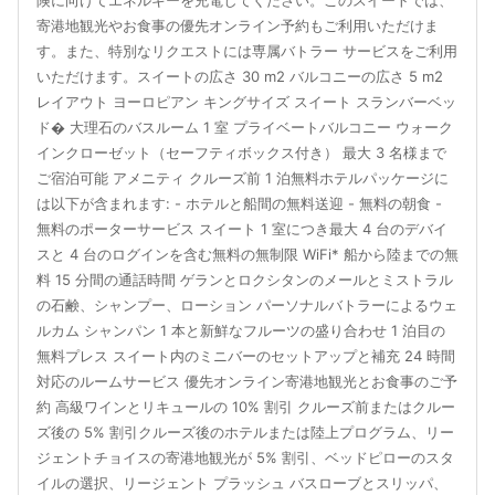
険に向けてエネルギーを充電してください。このスイートでは、
寄港地観光やお食事の優先オンライン予約もご利用いただけま
す。また、特別なリクエストには専属バトラー サービスをご利用
いただけます。スイートの広さ 30 m2 バルコニーの広さ 5 m2
レイアウト ヨーロピアン キングサイズ スイート スランバーベッ
ド� 大理石のバスルーム 1 室 プライベートバルコニー ウォーク
インクローゼット（セーフティボックス付き） 最大 3 名様まで
ご宿泊可能 アメニティ クルーズ前 1 泊無料ホテルパッケージに
は以下が含まれます: - ホテルと船間の無料送迎 - 無料の朝食 -
無料のポーターサービス スイート 1 室につき最大 4 台のデバイ
スと 4 台のログインを含む無料の無制限 WiFi* 船から陸までの無
料 15 分間の通話時間 ゲランとロクシタンのメールとミストラル
の石鹸、シャンプー、ローション パーソナルバトラーによるウェ
ルカム シャンパン 1 本と新鮮なフルーツの盛り合わせ 1 泊目の
無料プレス スイート内のミニバーのセットアップと補充 24 時間
対応のルームサービス 優先オンライン寄港地観光とお食事のご予
約 高級ワインとリキュールの 10% 割引 クルーズ前またはクルー
ズ後の 5% 割引クルーズ後のホテルまたは陸上プログラム、リー
ジェントチョイスの寄港地観光が 5% 割引、ベッドピローのスタ
イルの選択、リージェント プラッシュ バスローブとスリッパ、