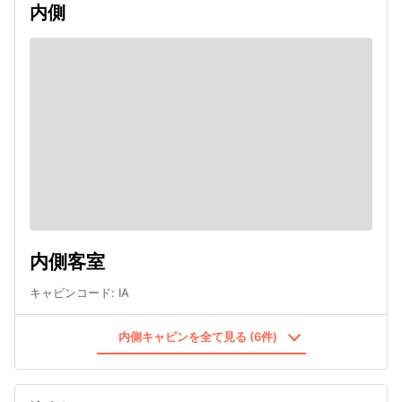
内側
内側客室
キャビンコード
:
IA
内側キャビンを全て見る (6件)