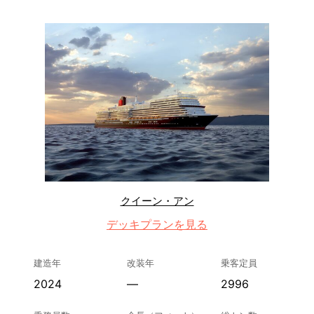
クイーン・アン
デッキプランを見る
建造年
改装年
乗客定員
2024
—
2996