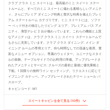
クラブ クラス ミニ スイートは、最高級のミニ スイート ステー
トルームと、すべてのミニ スイートに備わる素晴らしいアメニテ
ィ、さらにプレミア ダイニング特典と贅沢な特典を備えたプレミ
アム ステートルーム カテゴリです。ミニ スイートには、ソファ
ー ベッド付きの独立したリビング エリア、プレミアム バス アメ
ニティ、薄型テレビ 2 台が備わっています。これらの機能と上質
なアメニティは、クラブ クラス ミニ スイート ステートルームで
もさらに充実しています。クラブ クラス ダイニング: メイン ダ
イニング ルームの専用エリア。待ち時間なしでの迅速な着席。豊
富なメニュー オプション。専属のウェイター。ユニークなスタイ
ルの装飾。テーブルサイドでのお料理の準備。アップグレードさ
れたアメニティとサービス: クルーズの最初と最後に優先乗船と
下船。1 回限りの無料ワイン セッティング。リクエストに応じて
イブニング カナッペ。アップグレードされたテリー ショール バ
スローブ。
キャビンコード
:
M1
スイートキャビンを全て見る (10件)