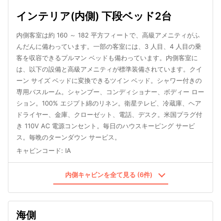
インテリア(内側) 下段ベッド2台
内側客室は約 160 ～ 182 平方フィートで、高級アメニティがふ
んだんに備わっています。一部の客室には、3 人目、4 人目の乗
客を収容できるプルマン ベッドも備わっています。内側客室に
は、以下の設備と高級アメニティが標準装備されています。クイ
ーン サイズ ベッドに変換できるツイン ベッド。シャワー付きの
専用バスルーム。シャンプー、コンディショナー、ボディー ロー
ション。100% エジプト綿のリネン。衛星テレビ、冷蔵庫、ヘア
ドライヤー、金庫、クローゼット、電話、デスク。米国プラグ付
き 110V AC 電源コンセント。毎日のハウスキーピング サービ
ス。毎晩のターンダウン サービス。
キャビンコード
:
IA
内側キャビンを全て見る (6件)
海側