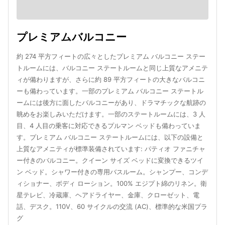
プレミアムバルコニー
約 274 平方フィートの広々としたプレミアム バルコニー ステー
トルームには、バルコニー ステートルームと同じ上質なアメニテ
ィが備わりますが、さらに約 89 平方フィートの大きなバルコニ
ーも備わっています。一部のプレミアム バルコニー ステートル
ームには後方に面したバルコニーがあり、ドラマチックな航跡の
眺めをお楽しみいただけます。一部のステートルームには、3 人
目、4 人目の乗客に対応できるプルマン ベッドも備わっていま
す。プレミアム バルコニー ステートルームには、以下の設備と
上質なアメニティが標準装備されています: パティオ ファニチャ
ー付きのバルコニー。クイーン サイズ ベッドに変換できるツイ
ン ベッド。シャワー付きの専用バスルーム。シャンプー、コンデ
ィショナー、ボディ ローション。100% エジプト綿のリネン。衛
星テレビ、冷蔵庫、ヘアドライヤー、金庫、クローゼット、電
話、デスク。110V、60 サイクルの交流 (AC)、標準的な米国プラ
グ