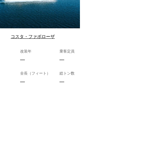
コスタ・ファボローザ
改装年
乗客定員
—
—
全長（フィート）
総トン数
—
—