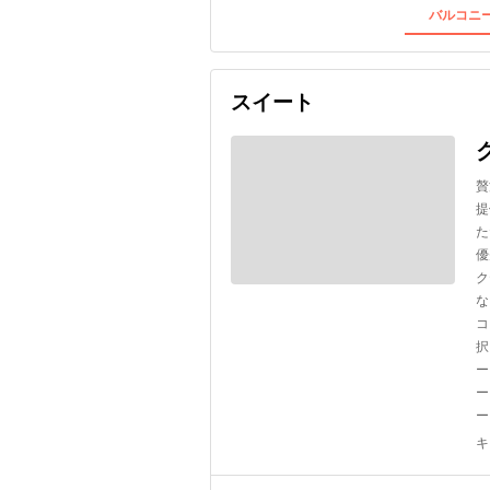
バルコニー
スイート
贅
提
た
優
ク
な
コ
択
ー
ー
ー
キ