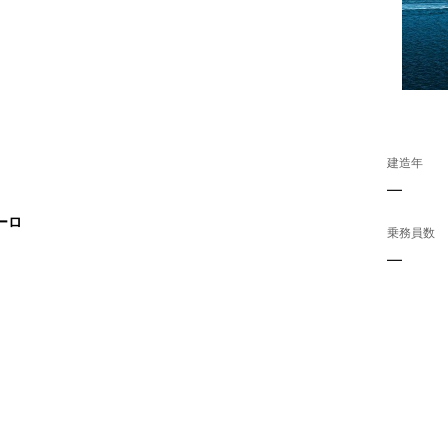
建造年
—
ーロ
乗務員数
—