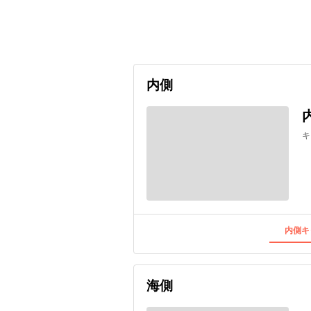
出発日
利用者数
undefined
内側
キ
内側キ
海側