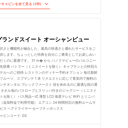
キャビンを全て見る (4件)
グランドスイート オーシャンビュー
沢さと機能性が融合した、最高の快適さと優れたサービスをご
供します。ちょっとした特典を自分にご褒美としてお楽しみい
だくのに最適です。 31 m� から パノラマビューのバルコニー
先搭乗 バトラー（ミニスイートを除く） キャプテンとの特別カ
テルへのご招待 レストランのディナー予約オプション 毎日新鮮
フルーツ、スプマンテ 1 本 リクエストに応じて客室内で無料の
ンチネンタル ブレックファースト 頭を休めるのに最適な枕の選
 タオル地のバスローブとスリッパ付きのジャグジー（ミニスイ
トを除く） バス用品一式 薄型 LCD 衛星テレビ WiFi とミニバ
（追加料金で利用可能） エアコン 24 時間対応の無料ルームサ
ビス ヘアドライヤー セーフティボックス
ャビンコード
:
GS