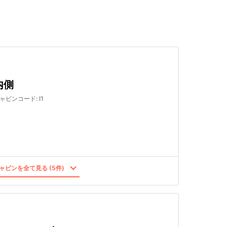
検索する
内側
ャビンコード
:
I1
ャビンを全て見る (5件)