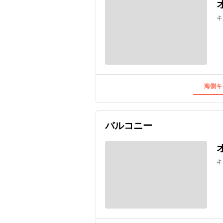
キ
海側キ
バルコニー
キ