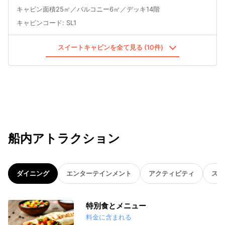
キャビン面積25㎡／バルコニー6㎡／デッキ14階
キャビンコード
:
SL1
スイートキャビンを全て見る (10件)
船内アトラクション
ダイニング
エンターテインメント
アクティビティ
スパ
特別食とメニュー
料金に含まれる