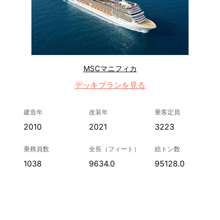
MSCマニフィカ
デッキプランを見る
建造年
改装年
乗客定員
2010
2021
3223
乗務員数
全長（フィート）
総トン数
1038
9634.0
95128.0