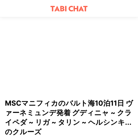
MSCマニフィカのバルト海10泊11日 ヴ
ァーネミュンデ発着 グディニャ ~ クラ
イペダ ~ リガ ~ タリン ~ ヘルシンキ...
のクルーズ