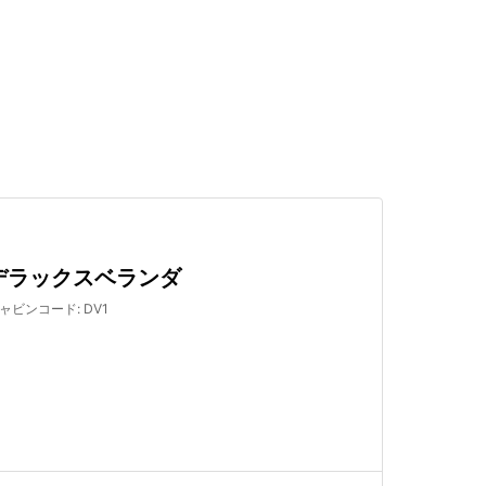
検索する
デラックスベランダ
ャビンコード
:
DV1