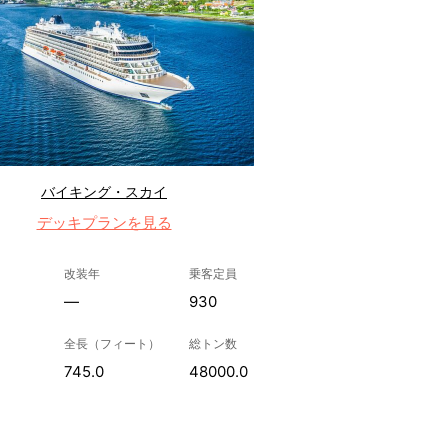
バイキング・スカイ
デッキプランを見る
改装年
乗客定員
—
930
全長（フィート）
総トン数
745.0
48000.0