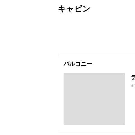
キャビン
出発日
利用者数
undefined
バルコニー
キ