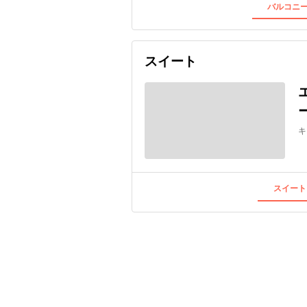
バルコニー
スイート
キ
スイート