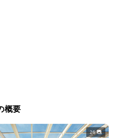
の概要
26