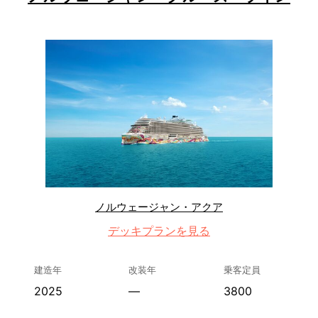
ノルウェージャン・アクア
デッキプランを見る
建造年
改装年
乗客定員
2025
—
3800