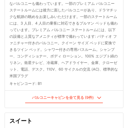
なバルコニーも備わっています。一部のプレミアム バルコニー
ステートルームには後方に面したバルコニーがあり、ドラマチッ
クな航跡の眺めをお楽しみいただけます。一部のステートルーム
には、3 人目、4 人目の乗客に対応できるプルマン ベッドも備わ
っています。プレミアム バルコニー ステートルームには、以下
の設備と上質なアメニティが標準で備わっています: パティオ フ
ァニチャー付きのバルコニー。クイーン サイズ ベッドに変換で
きるツイン ベッド。シャワー付きの専用バスルーム。シャンプ
ー、コンディショナー、ボディ ローション。100% エジプト綿の
リネン。衛星テレビ、冷蔵庫、ヘアドライヤー、金庫、クローゼ
ット、電話、デスク。110V、60 サイクルの交流 (AC)、標準的な
米国プラグ
キャビンコード
:
B1
バルコニーキャビンを全て見る (9件)
スイート