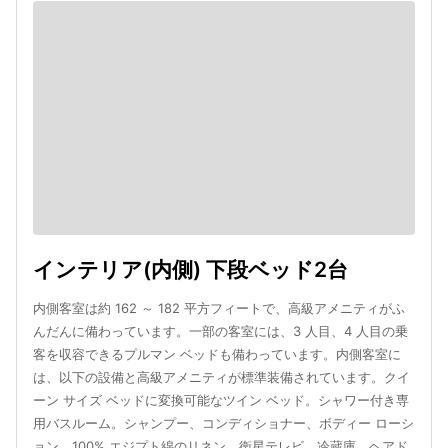
インテリア(内側) 下段ベッド2台
内側客室は約 162 ～ 182 平方フィートで、高級アメニティがふ
んだんに備わっています。一部の客室には、3 人目、4 人目の乗
客を収容できるプルマン ベッドも備わっています。内側客室に
は、以下の設備と高級アメニティが標準装備されています。クイ
ーン サイズ ベッドに変換可能なツイン ベッド。シャワー付き専
用バスルーム。シャンプー、コンディショナー、ボディー ローシ
ョン。100% エジプト綿のリネン。衛星テレビ、冷蔵庫、ヘアド