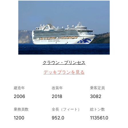
クラウン・プリンセス
デッキプランを見る
建造年
改装年
乗客定員
2006
2018
3082
乗務員数
全長（フィート）
総トン数
1200
952.0
113561.0