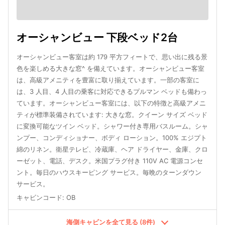
オーシャンビュー 下段ベッド2台
オーシャンビュー客室は約 179 平方フィートで、思い出に残る景
色を楽しめる大きな窓^ を備えています。オーシャンビュー客室
は、高級アメニティを豊富に取り揃えています。一部の客室に
は、3 人目、4 人目の乗客に対応できるプルマン ベッドも備わっ
ています。オーシャンビュー客室には、以下の特徴と高級アメニ
ティが標準装備されています: 大きな窓。クイーン サイズ ベッド
に変換可能なツイン ベッド。シャワー付き専用バスルーム。シャ
ンプー、コンディショナー、ボディ ローション。100% エジプト
綿のリネン。衛星テレビ、冷蔵庫、ヘア ドライヤー、金庫、クロ
ーゼット、電話、デスク。米国プラグ付き 110V AC 電源コンセ
ント。毎日のハウスキーピング サービス。毎晩のターンダウン
サービス。
キャビンコード
:
OB
海側キャビンを全て見る (8件)