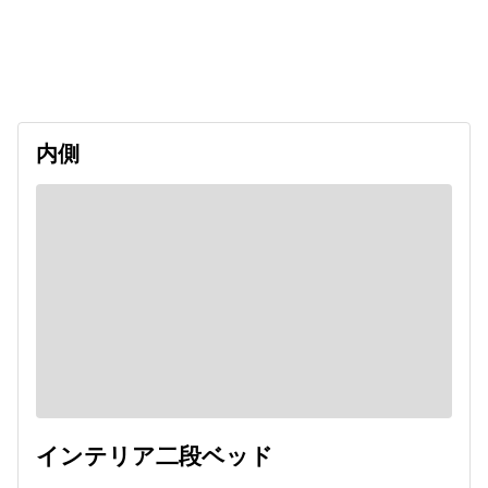
出発日
利用者数
undefined
内側
インテリア二段ベッド