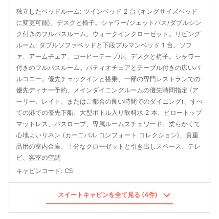
独立したベッドルーム: ツインベッド 2 台 (キングサイズベッド
に変更可能)。デスクと椅子。シャワー/ジェットバス/ダブルシン
ク付きのフルバスルーム。ウォークインクローゼット。リビング
ルーム: ダブルソファベッドと下段プルマンベッド 1 台。ソフ
ァ、アームチェア、コーヒーテーブル。デスクと椅子。シャワー
付きのフルバスルーム。パティオチェアとテーブル付きの広いバ
ルコニー。優先チェックインと搭乗、一部の専門レストランでの
優先ディナー予約、メインダイニングルームの優先時間指定 (ア
ーリー、レイト、またはご都合の良い時間でのダイニング)、すべ
ての港での優先下船、大型ボトル入り飲料水 2 本、ピロートップ
マットレス、バスローブ、専属ルームスチュワード、柔らかくて
心地よいリネン (カーニバル コンフォート コレクション)、貴重
品用の室内金庫、十分なクローゼットと引き出しスペース、テレ
ビ、客室の空調
キャビンコード
:
CS
スイートキャビンを全て見る (4件)