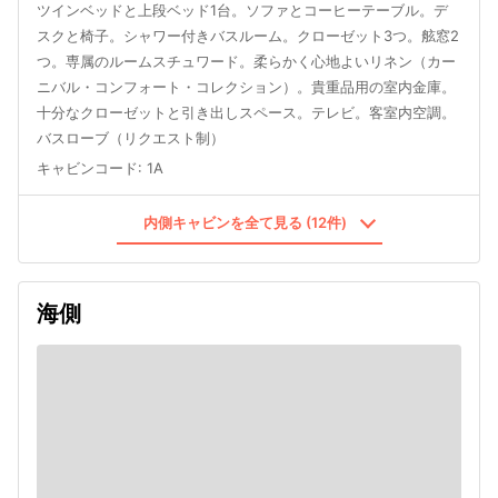
ツインベッドと上段ベッド1台。ソファとコーヒーテーブル。デ
スクと椅子。シャワー付きバスルーム。クローゼット3つ。舷窓2
つ。専属のルームスチュワード。柔らかく心地よいリネン（カー
ニバル・コンフォート・コレクション）。貴重品用の室内金庫。
十分なクローゼットと引き出しスペース。テレビ。客室内空調。
バスローブ（リクエスト制）
キャビンコード
:
1A
内側キャビンを全て見る (12件)
海側