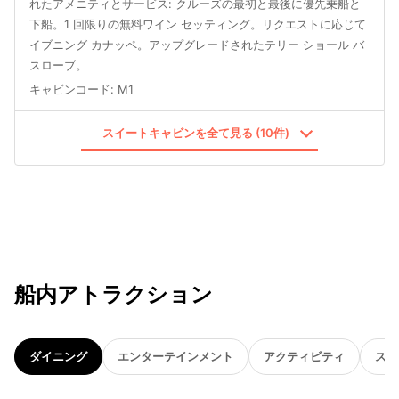
れたアメニティとサービス: クルーズの最初と最後に優先乗船と
下船。1 回限りの無料ワイン セッティング。リクエストに応じて
イブニング カナッペ。アップグレードされたテリー ショール バ
スローブ。
キャビンコード
:
M1
スイートキャビンを全て見る (10件)
船内アトラクション
ダイニング
エンターテインメント
アクティビティ
スパ