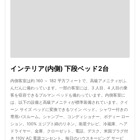
インテリア(内側) 下段ベッド2台
内側客室は約 160 ～ 182 平方フィートで、高級アメニティがふ
んだんに備わっています。一部の客室には、3 人目、4 人目の乗
客を収容できるプルマン ベッドも備わっています。内側客室に
は、以下の設備と高級アメニティが標準装備されています。クイ
ーン サイズ ベッドに変換できるツイン ベッド。シャワー付きの
専用バスルーム。シャンプー、コンディショナー、ボディー ロー
ション。100% エジプト綿のリネン。衛星テレビ、冷蔵庫、ヘア
ドライヤー、金庫、クローゼット、電話、デスク。米国プラグ付
き 110V AC 電源コンセント。毎日のハウスキーピング サービ