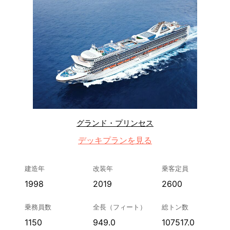
グランド・プリンセス
デッキプランを見る
建造年
改装年
乗客定員
1998
2019
2600
乗務員数
全長（フィート）
総トン数
1150
949.0
107517.0